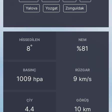
Yalova
Yozgat
Zonguldak
HISSEDILEN
NEM
°
8
%81
BASINÇ
RÜZGAR
1009
9
hpa
km/s
ÇIY
GÖRÜŞ
4.4
10
km