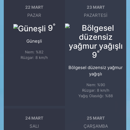
22 MART
23 MART
PAZAR
PAZARTESI
°
9
Güneşli
°
Nem: %82
9
Rüzgar: 8 km/h
Bölgesel düzensiz yağmur
yağışlı
Nem: %90
Rüzgar: 8 km/h
Yağış Olasılığı: %88
24 MART
25 MART
SALI
ÇARŞAMBA