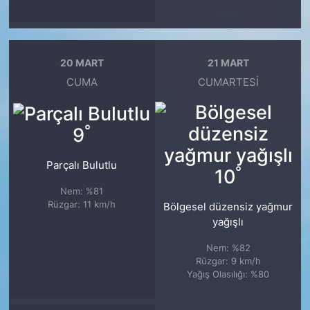
20 MART
21 MART
CUMA
CUMARTESI
°
9
Parçalı Bulutlu
°
10
Nem: %81
Rüzgar: 11 km/h
Bölgesel düzensiz yağmur
yağışlı
Nem: %82
Rüzgar: 9 km/h
Yağış Olasılığı: %80