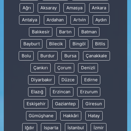
Ağrı
Aksaray
Amasya
Ankara
Antalya
Ardahan
Artvin
Aydın
Balıkesir
Bartın
Batman
Bayburt
Bilecik
Bingöl
Bitlis
Bolu
Burdur
Bursa
Çanakkale
Çankırı
Çorum
Denizli
Diyarbakır
Düzce
Edirne
Elazığ
Erzincan
Erzurum
Eskişehir
Gaziantep
Giresun
Gümüşhane
Hakkâri
Hatay
Iğdır
Isparta
İstanbul
İzmir