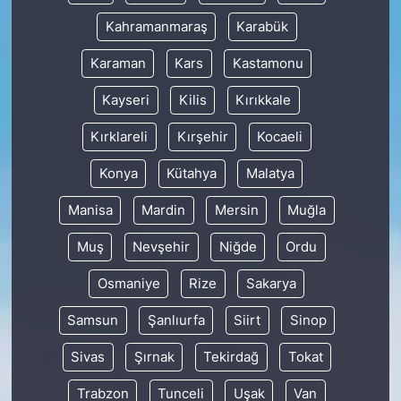
Kahramanmaraş
Karabük
Karaman
Kars
Kastamonu
Kayseri
Kilis
Kırıkkale
Kırklareli
Kırşehir
Kocaeli
Konya
Kütahya
Malatya
Manisa
Mardin
Mersin
Muğla
Muş
Nevşehir
Niğde
Ordu
Osmaniye
Rize
Sakarya
Samsun
Şanlıurfa
Siirt
Sinop
Sivas
Şırnak
Tekirdağ
Tokat
Trabzon
Tunceli
Uşak
Van