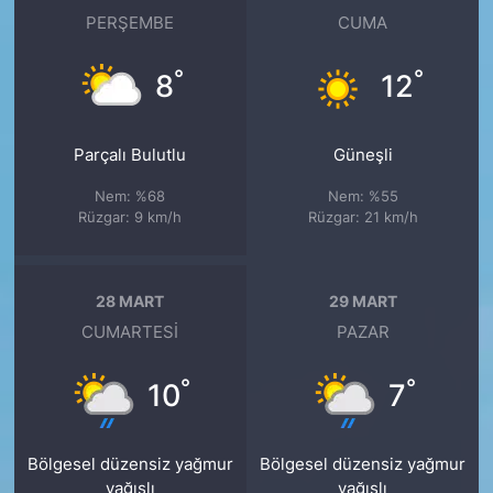
PERŞEMBE
CUMA
°
°
8
12
Parçalı Bulutlu
Güneşli
Nem: %68
Nem: %55
Rüzgar: 9 km/h
Rüzgar: 21 km/h
28 MART
29 MART
CUMARTESI
PAZAR
°
°
10
7
Bölgesel düzensiz yağmur
Bölgesel düzensiz yağmur
yağışlı
yağışlı