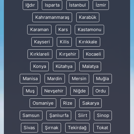
Iğdır
Isparta
İstanbul
İzmir
Kahramanmaraş
Karabük
Karaman
Kars
Kastamonu
Kayseri
Kilis
Kırıkkale
Kırklareli
Kırşehir
Kocaeli
Konya
Kütahya
Malatya
Manisa
Mardin
Mersin
Muğla
Muş
Nevşehir
Niğde
Ordu
Osmaniye
Rize
Sakarya
Samsun
Şanlıurfa
Siirt
Sinop
Sivas
Şırnak
Tekirdağ
Tokat