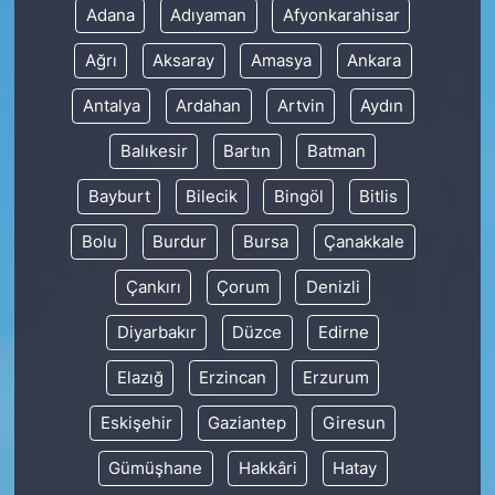
Adana
Adıyaman
Afyonkarahisar
Ağrı
Aksaray
Amasya
Ankara
Antalya
Ardahan
Artvin
Aydın
Balıkesir
Bartın
Batman
Bayburt
Bilecik
Bingöl
Bitlis
Bolu
Burdur
Bursa
Çanakkale
Çankırı
Çorum
Denizli
Diyarbakır
Düzce
Edirne
Elazığ
Erzincan
Erzurum
Eskişehir
Gaziantep
Giresun
Gümüşhane
Hakkâri
Hatay