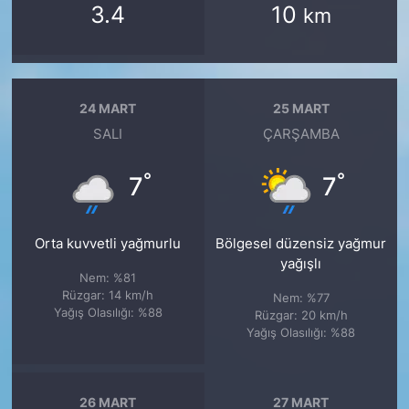
3.4
10
km
24 MART
25 MART
SALI
ÇARŞAMBA
°
°
7
7
Orta kuvvetli yağmurlu
Bölgesel düzensiz yağmur
yağışlı
Nem: %81
Rüzgar: 14 km/h
Nem: %77
Yağış Olasılığı: %88
Rüzgar: 20 km/h
Yağış Olasılığı: %88
26 MART
27 MART