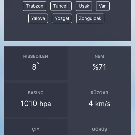
Trabzon
Tunceli
Uşak
Van
Yalova
Yozgat
Zonguldak
HISSEDILEN
NEM
°
8
%71
BASINÇ
RÜZGAR
1010
4
hpa
km/s
ÇIY
GÖRÜŞ