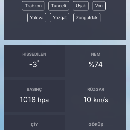
Trabzon
Tunceli
Uşak
Van
Yalova
Yozgat
Zonguldak
HISSEDILEN
NEM
°
-3
%74
BASINÇ
RÜZGAR
1018
10
hpa
km/s
ÇIY
GÖRÜŞ