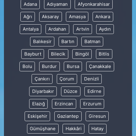
Adana
Adıyaman
Afyonkarahisar
Ağrı
Aksaray
Amasya
Ankara
Antalya
Ardahan
Artvin
Aydın
Balıkesir
Bartın
Batman
Bayburt
Bilecik
Bingöl
Bitlis
Bolu
Burdur
Bursa
Çanakkale
Çankırı
Çorum
Denizli
Diyarbakır
Düzce
Edirne
Elazığ
Erzincan
Erzurum
Eskişehir
Gaziantep
Giresun
Gümüşhane
Hakkâri
Hatay