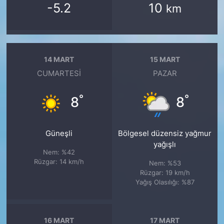
-5.2
10
km
14 MART
15 MART
CUMARTESI
PAZAR
°
°
8
8
Güneşli
Bölgesel düzensiz yağmur
yağışlı
Nem: %42
Rüzgar: 14 km/h
Nem: %53
Rüzgar: 19 km/h
Yağış Olasılığı: %87
16 MART
17 MART