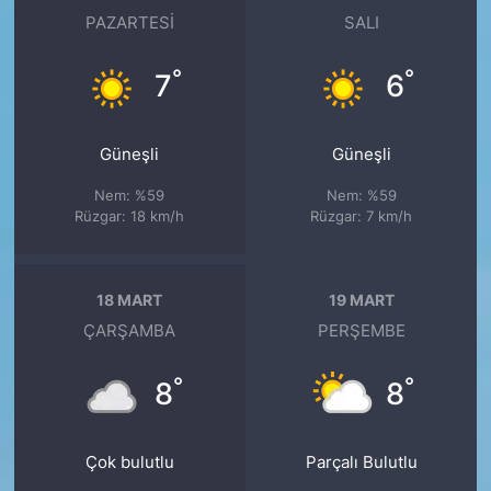
PAZARTESI
SALI
°
°
7
6
Güneşli
Güneşli
Nem: %59
Nem: %59
Rüzgar: 18 km/h
Rüzgar: 7 km/h
18 MART
19 MART
ÇARŞAMBA
PERŞEMBE
°
°
8
8
Çok bulutlu
Parçalı Bulutlu