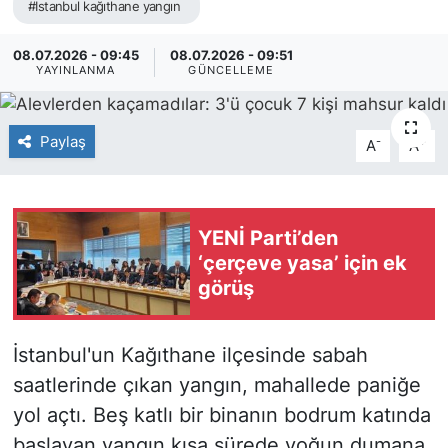
#Istanbul kağıthane yangın
08.07.2026 - 09:45
08.07.2026 - 09:51
YAYINLANMA
GÜNCELLEME
Paylaş
-
+
A
A
YENİ Parti’den
‘çerçeve yasa’ için ek
görüş
İstanbul'un Kağıthane ilçesinde sabah
saatlerinde çıkan yangın, mahallede paniğe
yol açtı. Beş katlı bir binanın bodrum katında
başlayan yangın kısa sürede yoğun dumana