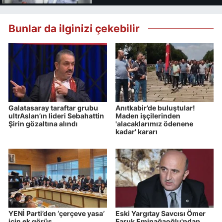
Bunlar da ilginizi çekebilir
Galatasaray taraftar grubu
Anıtkabir’de buluştular!
ultrAslan’ın lideri Sebahattin
Maden işçilerinden
Şirin gözaltına alındı
'alacaklarımız ödenene
kadar' kararı
YENİ Parti’den ‘çerçeve yasa’
Eski Yargıtay Savcısı Ömer
için ek görüş
Faruk Eminağaoğlu'ndan