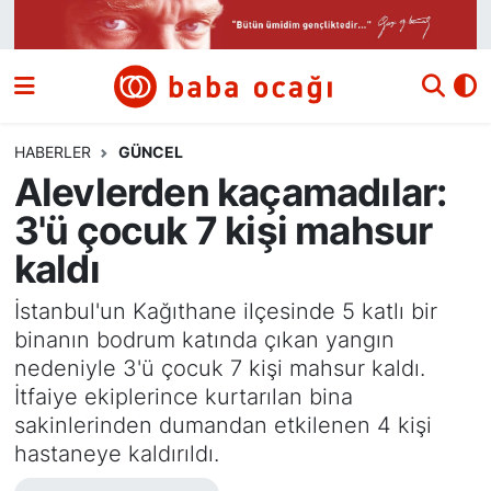
Siyaset
Nöbetçi Eczaneler
Güncel
Hava Durumu
HABERLER
GÜNCEL
Alevlerden kaçamadılar:
Ekonomi
Namaz Vakitleri
3'ü çocuk 7 kişi mahsur
Dünya
Trafik Durumu
kaldı
Kültür ve Sanat
Süper Lig Puan Durumu ve Fikstür
İstanbul'un Kağıthane ilçesinde 5 katlı bir
binanın bodrum katında çıkan yangın
Eğitim
Tüm Manşetler
nedeniyle 3'ü çocuk 7 kişi mahsur kaldı.
İtfaiye ekiplerince kurtarılan bina
Bilim ve Teknoloji
Son Dakika Haberleri
sakinlerinden dumandan etkilenen 4 kişi
hastaneye kaldırıldı.
Yazı Dizisi
Haber Arşivi