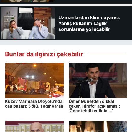
Uzmanlardan klima uyarısı:
Yanlış kullanım sağlık
sorunlarına yol açabilir
Bunlar da ilginizi çekebilir
Kuzey Marmara Otoyolu'nda
Ömer Günel’den dikkat
can pazarı: 3 ölü, 1 ağır yaralı
çeken 'itirafçı' açıklaması:
'Önce tehdit edildim...'