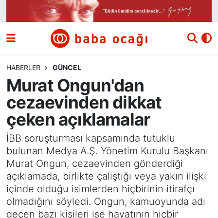
Siyaset
Nöbetçi Eczaneler
Güncel
Hava Durumu
HABERLER
GÜNCEL
Murat Ongun'dan
Ekonomi
Namaz Vakitleri
cezaevinden dikkat
Dünya
Trafik Durumu
çeken açıklamalar
Kültür ve Sanat
Süper Lig Puan Durumu ve Fikstür
İBB soruşturması kapsamında tutuklu
bulunan Medya A.Ş. Yönetim Kurulu Başkanı
Eğitim
Tüm Manşetler
Murat Ongun, cezaevinden gönderdiği
açıklamada, birlikte çalıştığı veya yakın ilişki
Bilim ve Teknoloji
Son Dakika Haberleri
içinde olduğu isimlerden hiçbirinin itirafçı
olmadığını söyledi. Ongun, kamuoyunda adı
Yazı Dizisi
Haber Arşivi
geçen bazı kişileri ise hayatının hiçbir