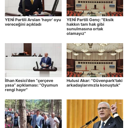
YENİ Partili Arslan 'hayır' oyu
YENİ Partili Genç: "Eksik
vereceğini açıkladı
hakkın tam hak gibi
sunulmasına ortak
olamayız"
İlhan Kesici’den “çerçeve
Hulusi Akar: "Güvenpark'taki
yasa” açıklaması: "Oyumun
arkadaşlarımızla konuştuk"
rengi hayır"