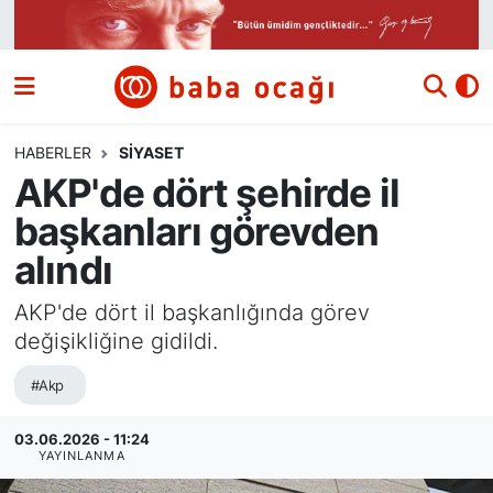
Siyaset
Nöbetçi Eczaneler
Güncel
Hava Durumu
HABERLER
SIYASET
AKP'de dört şehirde il
Ekonomi
Namaz Vakitleri
başkanları görevden
Dünya
Trafik Durumu
alındı
Kültür ve Sanat
Süper Lig Puan Durumu ve Fikstür
AKP'de dört il başkanlığında görev
değişikliğine gidildi.
Eğitim
Tüm Manşetler
#Akp
Bilim ve Teknoloji
Son Dakika Haberleri
03.06.2026 - 11:24
YAYINLANMA
Yazı Dizisi
Haber Arşivi