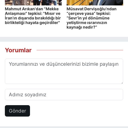
Mahmut Arıkan'dan "Mekke
Müsavat Dervişoğlu’ndan
Anlaşması" tepkisi: "Mısır ve
“çerçeve yasa” tepkisi:
İran’ın dışarıda bırakıldığı bir
“Sevr’in yıl dönümüne
birlikteliği hayata geçirdiler"
yetiştirme ısrarınızın
kaynağı nedir?”
Yorumlar
Gönder