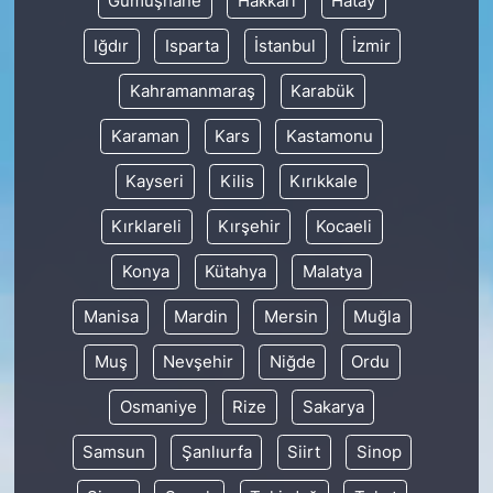
Gümüşhane
Hakkâri
Hatay
Iğdır
Isparta
İstanbul
İzmir
Kahramanmaraş
Karabük
Karaman
Kars
Kastamonu
Kayseri
Kilis
Kırıkkale
Kırklareli
Kırşehir
Kocaeli
Konya
Kütahya
Malatya
Manisa
Mardin
Mersin
Muğla
Muş
Nevşehir
Niğde
Ordu
Osmaniye
Rize
Sakarya
Samsun
Şanlıurfa
Siirt
Sinop