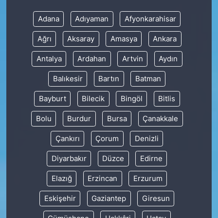
Adana
Adıyaman
Afyonkarahisar
Ağrı
Aksaray
Amasya
Ankara
Antalya
Ardahan
Artvin
Aydın
Balıkesir
Bartın
Batman
Bayburt
Bilecik
Bingöl
Bitlis
Bolu
Burdur
Bursa
Çanakkale
Çankırı
Çorum
Denizli
Diyarbakır
Düzce
Edirne
Elazığ
Erzincan
Erzurum
Eskişehir
Gaziantep
Giresun