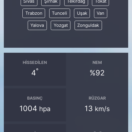
Sivas
Şırnak
Tekirdağ
Tokat
Trabzon
Tunceli
Uşak
Van
Yalova
Yozgat
Zonguldak
HISSEDILEN
NEM
°
4
%92
BASINÇ
RÜZGAR
1004
13
hpa
km/s