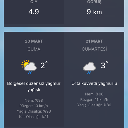
ÇIY
GÖRÜŞ
4.9
9
km
20 MART
21 MART
CUMA
CUMARTESI
°
°
2
3
Bölgesel düzensiz yağmur
Orta kuvvetli yağmurlu
yağışlı
Nem: %98
Rüzgar: 11 km/h
Nem: %98
Yağış Olasılığı: %86
Rüzgar: 10 km/h
Yağış Olasılığı: %93
Kar Olasılığı: %11