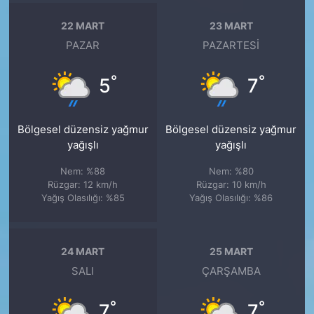
22 MART
23 MART
PAZAR
PAZARTESI
°
°
5
7
Bölgesel düzensiz yağmur
Bölgesel düzensiz yağmur
yağışlı
yağışlı
Nem: %88
Nem: %80
Rüzgar: 12 km/h
Rüzgar: 10 km/h
Yağış Olasılığı: %85
Yağış Olasılığı: %86
24 MART
25 MART
SALI
ÇARŞAMBA
°
°
7
7