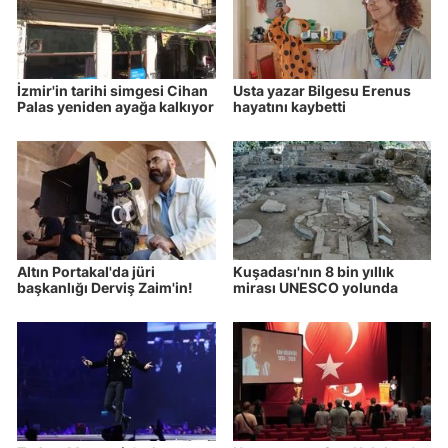
İzmir'in tarihi simgesi Cihan
Usta yazar Bilgesu Erenus
Palas yeniden ayağa kalkıyor
hayatını kaybetti
Altın Portakal'da jüri
Kuşadası'nın 8 bin yıllık
başkanlığı Derviş Zaim'in!
mirası UNESCO yolunda