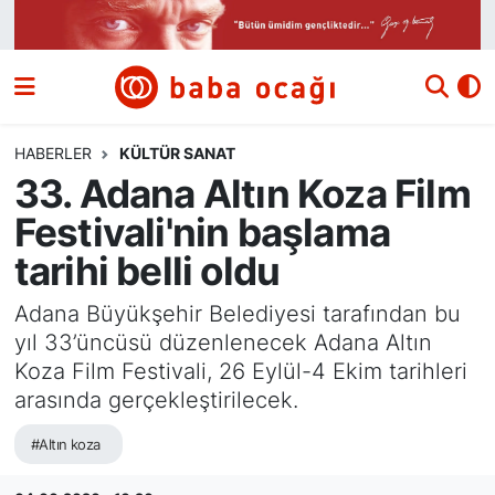
Siyaset
Nöbetçi Eczaneler
Güncel
Hava Durumu
HABERLER
KÜLTÜR SANAT
33. Adana Altın Koza Film
Ekonomi
Namaz Vakitleri
Festivali'nin başlama
Dünya
Trafik Durumu
tarihi belli oldu
Kültür ve Sanat
Süper Lig Puan Durumu ve Fikstür
Adana Büyükşehir Belediyesi tarafından bu
yıl 33’üncüsü düzenlenecek Adana Altın
Eğitim
Tüm Manşetler
Koza Film Festivali, 26 Eylül-4 Ekim tarihleri
arasında gerçekleştirilecek.
Bilim ve Teknoloji
Son Dakika Haberleri
#Altın koza
Yazı Dizisi
Haber Arşivi