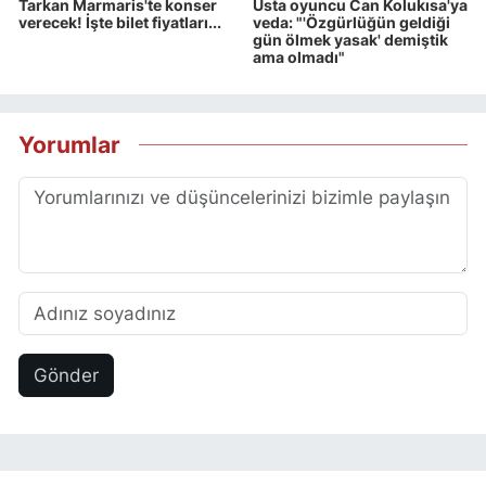
Tarkan Marmaris'te konser
Usta oyuncu Can Kolukısa'ya
verecek! İşte bilet fiyatları...
veda: "'Özgürlüğün geldiği
gün ölmek yasak' demiştik
ama olmadı"
Yorumlar
Gönder