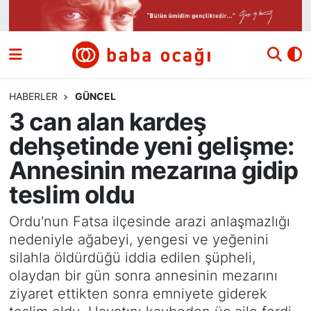
Siyaset
Nöbetçi Eczaneler
Güncel
Hava Durumu
HABERLER
GÜNCEL
3 can alan kardeş
Ekonomi
Namaz Vakitleri
dehşetinde yeni gelişme:
Dünya
Trafik Durumu
Annesinin mezarına gidip
teslim oldu
Kültür ve Sanat
Süper Lig Puan Durumu ve Fikstür
Ordu'nun Fatsa ilçesinde arazi anlaşmazlığı
Eğitim
Tüm Manşetler
nedeniyle ağabeyi, yengesi ve yeğenini
silahla öldürdüğü iddia edilen şüpheli,
Bilim ve Teknoloji
Son Dakika Haberleri
olaydan bir gün sonra annesinin mezarını
ziyaret ettikten sonra emniyete giderek
Yazı Dizisi
Haber Arşivi