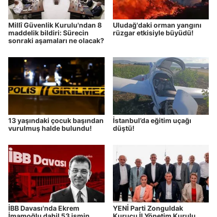
Millî Güvenlik Kurulu'ndan 8
Uludağ'daki orman yangını
maddelik bildiri: Sürecin
rüzgar etkisiyle büyüdü!
sonraki aşamaları ne olacak?
13 yaşındaki çocuk başından
İstanbul’da eğitim uçağı
vurulmuş halde bulundu!
düştü!
İBB Davası'nda Ekrem
YENİ Parti Zonguldak
İmamoğlu dahil 53 ismin
Kurucu İl Yönetim Kurulu