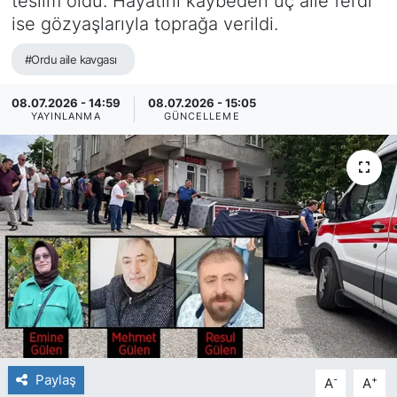
teslim oldu. Hayatını kaybeden üç aile ferdi
ise gözyaşlarıyla toprağa verildi.
#Ordu aile kavgası
08.07.2026 - 14:59
08.07.2026 - 15:05
YAYINLANMA
GÜNCELLEME
Paylaş
-
+
A
A