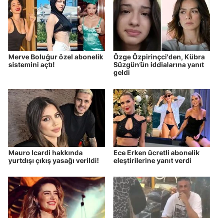
Merve Boluğur özel abonelik
Özge Özpirinçci'den, Kübra
sistemini açtı!
Süzgün’ün iddialarına yanıt
geldi
Mauro Icardi hakkında
Ece Erken ücretli abonelik
yurtdışı çıkış yasağı verildi!
eleştirilerine yanıt verdi