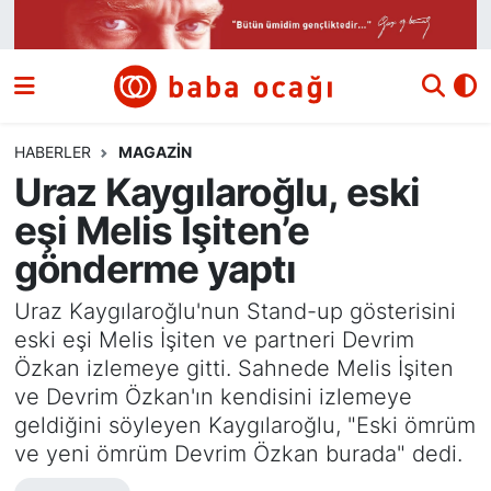
Siyaset
Nöbetçi Eczaneler
Güncel
Hava Durumu
HABERLER
MAGAZIN
Uraz Kaygılaroğlu, eski
Ekonomi
Namaz Vakitleri
eşi Melis İşiten’e
Dünya
Trafik Durumu
gönderme yaptı
Kültür ve Sanat
Süper Lig Puan Durumu ve Fikstür
Uraz Kaygılaroğlu'nun Stand-up gösterisini
eski eşi Melis İşiten ve partneri Devrim
Eğitim
Tüm Manşetler
Özkan izlemeye gitti. Sahnede Melis İşiten
ve Devrim Özkan'ın kendisini izlemeye
Bilim ve Teknoloji
Son Dakika Haberleri
geldiğini söyleyen Kaygılaroğlu, "Eski ömrüm
ve yeni ömrüm Devrim Özkan burada" dedi.
Yazı Dizisi
Haber Arşivi