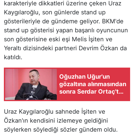
karakteriyle dikkatleri üzerine çeken Uraz
Kaygılaroğlu, son günlerde stand up
gösterileriyle de gündeme geliyor. BKM'de
stand up gösterisi yapan başarılı oyuncunun
son gösterisine eski eşi Melis İşiten ve
Yeraltı dizisindeki partneri Devrim Özkan da
katıldı.
Oğuzhan Uğur'un
gözaltına alınmasından
sonra Serdar Ortaç'tan
flaş 'Saygı 1' kararı:
İptal edildi
Uraz Kaygılaroğlu sahnede İşiten ve
Özkan'ın kendisini izlemeye geldiğini
söylerken söylediği sözler gündem oldu.