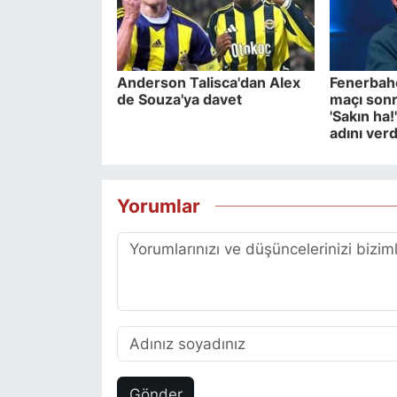
Anderson Talisca'dan Alex
Fenerbah
de Souza'ya davet
maçı sonr
'Sakın ha!'
adını verd
Yorumlar
Gönder