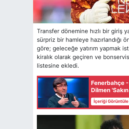
Transfer dönemine hızlı bir giriş 
sürpriz bir hamleye hazırlandığı ö
göre; geleceğe yatırım yapmak is
kiralık olarak geçiren ve bonservi
listesine ekledi.
Fenerbahçe -
Dilmen 'Sakın 
İçeriği Görüntül