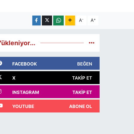
-
+
A
A
ükleniyor...
FACEBOOK
BEĞEN
X
TAKIP ET
INSTAGRAM
TAKIP ET
YOUTUBE
ABONE OL