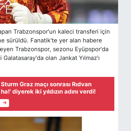
yapan Trabzonspor'un kaleci transferi için
ne sürüldü. Fanatik'te yer alan habere
teyen Trabzonspor, sezonu Eyüpspor'da
si Galatasaray'da olan Jankat Yılmaz'ı
 Sturm Graz maçı sonrası Rıdvan
ha!' diyerek iki yıldızın adını verdi!
e