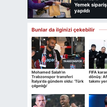
Yemek sipariş 
yapıldı
Bunlar da ilginizi çekebilir
Mohamed Salah'ın
FIFA karar
Trabzonspor transferi
dönüş: Af
İtalya'da gündem oldu: 'Türk
takımı ye
çılgınlığı'