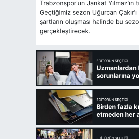
Trabzonspor'un Jankat Yılmaz'ın tran
Geçtiğimiz sezon Uğurcan Çakır'ı 
şartların oluşması halinde bu sez
gerçekleştirecek.
EDITÖRÜN SEÇTIĞI
Uzmanlardan kl
sorunlarına yo
EDITÖRÜN SEÇTIĞI
Birden fazla k
etmeden her a
EDITÖRÜN SEÇTIĞI