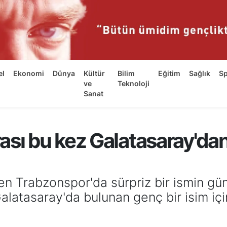
el
Ekonomi
Dünya
Kültür
Bilim
Eğitim
Sağlık
S
ve
Teknoloji
Sanat
ası bu kez Galatasaray'da
en Trabzonspor'da sürpriz bir ismin gün
Galatasaray'da bulunan genç bir isim 