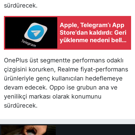
sürdürecek.
Apple, Telegram’ı App
Store’dan kaldırdı: Geri
yüklenme nedeni belli
oldu
OnePlus üst segmentte performans odaklı
çizgisini korurken, Realme fiyat-performans
ürünleriyle genç kullanıcıları hedeflemeye
devam edecek. Oppo ise grubun ana ve
yenilikçi markası olarak konumunu
sürdürecek.