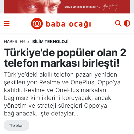
Siyaset
Nöbetçi Eczaneler
Güncel
Hava Durumu
HABERLER
BILIM TEKNOLOJI
Türkiye'de popüler olan 2
Ekonomi
Namaz Vakitleri
telefon markası birleşti!
Dünya
Trafik Durumu
Türkiye’deki akıllı telefon pazarı yeniden
şekilleniyor: Realme ve OnePlus, Oppo’ya
Kültür ve Sanat
Süper Lig Puan Durumu ve Fikstür
katıldı. Realme ve OnePlus markaları
bağımsız kimliklerini koruyacak, ancak
Eğitim
Tüm Manşetler
yönetim ve strateji süreçleri Oppo’ya
bağlanacak. İşte detaylar...
Bilim ve Teknoloji
Son Dakika Haberleri
#Telefon
Yazı Dizisi
Haber Arşivi