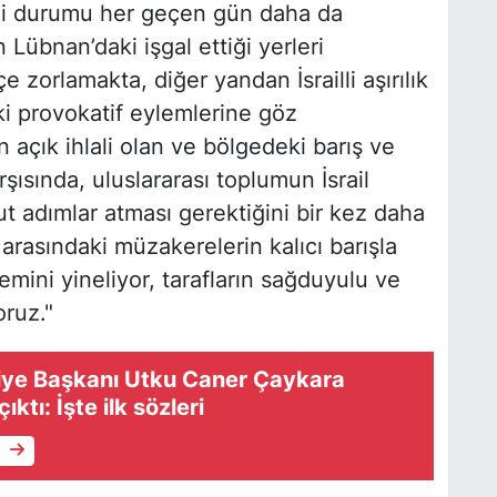
ni durumu her geçen gün daha da
n Lübnan’daki işgal ettiği yerleri
e zorlamakta, diğer yandan İsrailli aşırılık
ki provokatif eylemlerine göz
açık ihlali olan ve bölgedeki barış ve
rşısında, uluslararası toplumun İsrail
ut adımlar atması gerektiğini bir kez daha
 arasındaki müzakerelerin kalıcı barışla
mini yineliyor, tarafların sağduyulu ve
ruz."
diye Başkanı Utku Caner Çaykara
ktı: İşte ilk sözleri
e