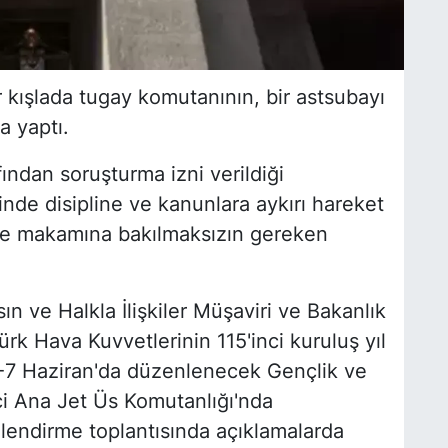
 kışlada tugay komutanının, bir astsubayı
a yaptı.
ından soruşturma izni verildiği
erinde disipline ve kanunlara aykırı hareket
ve makamına bakılmaksızın gereken
n ve Halkla İlişkiler Müşaviri ve Bakanlık
k Hava Kuvvetlerinin 115'inci kuruluş yıl
-7 Haziran'da düzenlenecek Gençlik ve
nci Ana Jet Üs Komutanlığı'nda
gilendirme toplantısında açıklamalarda