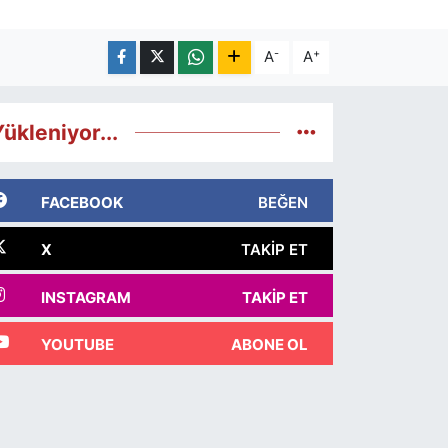
-
+
A
A
ükleniyor...
FACEBOOK
BEĞEN
X
TAKIP ET
INSTAGRAM
TAKIP ET
YOUTUBE
ABONE OL