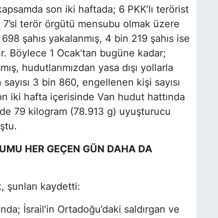
kapsamda son iki haftada; 6 PKK’lı terörist
 7’si terör örgütü mensubu olmak üzere
 698 şahıs yakalanmış, 4 bin 219 şahıs ise
. Böylece 1 Ocak’tan bugüne kadar;
şmış, hudutlarımızdan yasa dışı yollarla
sayısı 3 bin 860, engellenen kişi sayısı
n iki hafta içerisinde Van hudut hattında
nde 79 kilogram (78.913 g) uyuşturucu
ştu.
URUMU HER GEÇEN GÜN DAHA DA
, şunları kaydetti:
da; İsrail’in Ortadoğu’daki saldırgan ve