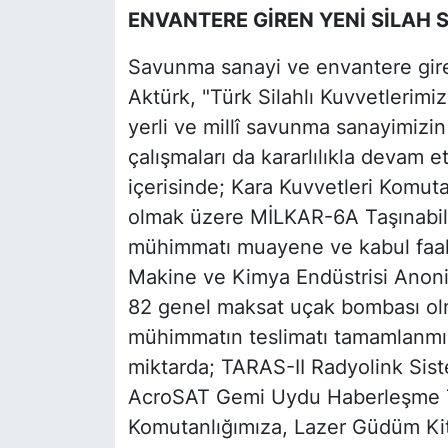
ENVANTERE GİREN YENİ SİLAH 
Savunma sanayi ve envantere giren
Aktürk, "Türk Silahlı Kuvvetleri
yerli ve millî savunma sanayimizin 
çalışmaları da kararlılıkla devam 
içerisinde; Kara Kuvvetleri Komuta
olmak üzere MİLKAR-6A Taşınabilir
mühimmatı muayene ve kabul faali
Makine ve Kimya Endüstrisi Anoni
82 genel maksat uçak bombası olma
mühimmatın teslimatı tamamlanmış
miktarda; TARAS-II Radyolink Sist
AcroSAT Gemi Uydu Haberleşme Te
Komutanlığımıza, Lazer Güdüm Kiti