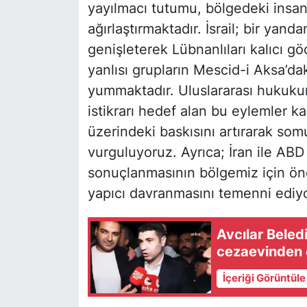
yayılmacı tutumu, bölgedeki insa
ağırlaştırmaktadır. İsrail; bir yanda
genişleterek Lübnanlıları kalıcı göç
yanlısı grupların Mescid-i Aksa’da
yummaktadır. Uluslararası hukukun 
istikrarı hedef alan bu eylemler ka
üzerindeki baskısını artırarak som
vurguluyoruz. Ayrıca; İran ile ABD
sonuçlanmasının bölgemiz için öne
yapıcı davranmasını temenni ediyo
Avcılar Bele
cezaevinden çı
İçeriği Görüntül