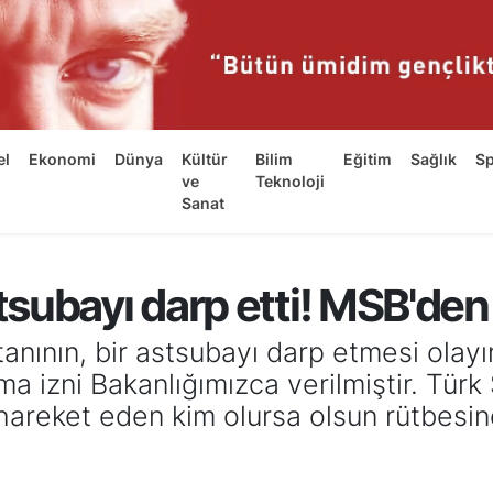
el
Ekonomi
Dünya
Kültür
Bilim
Eğitim
Sağlık
S
ve
Teknoloji
Sanat
subayı darp etti! MSB'den
anının, bir astsubayı darp etmesi olayı
rma izni Bakanlığımızca verilmiştir. Türk
ı hareket eden kim olursa olsun rütbes