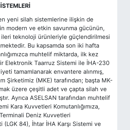
SİSTEMLERİ
 yeni silah sistemlerine ilişkin de
mizin modern ve etkin savunma gücünün,
ileri teknoloji ürünleriyle güçlendirilmesi
etmektedir. Bu kapsamda son iki hafta
nlığımızca muhtelif miktarda, ilk kez
 Elektronik Taarruz Sistemi ile İHA-230
yeti tamamlanarak envantere alınmış,
m Şirketimiz (MKE) tarafından; başta MK-
k üzere çeşitli adet ve çapta silah ve
tır. Ayrıca ASELSAN tarafından muhtelif
emi Kara Kuvvetleri Komutanlığımıza,
rminali Deniz Kuvvetleri
 (LGK 84), İhtar İHA Karşı Sistemi ve