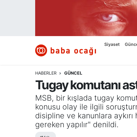
Siyaset
Nöbetçi Eczaneler
Güncel
Hava Durumu
Siyaset
Günc
Ekonomi
Namaz Vakitleri
Dünya
Trafik Durumu
HABERLER
GÜNCEL
Tugay komutanı ast
Kültür ve Sanat
Süper Lig Puan Durumu ve Fikstür
MSB, bir kışlada tugay komut
Eğitim
Tüm Manşetler
konusu olay ile ilgili soruştu
disipline ve kanunlara aykır
Bilim ve Teknoloji
Son Dakika Haberleri
gereken yapılır" denildi.
Yazı Dizisi
Haber Arşivi