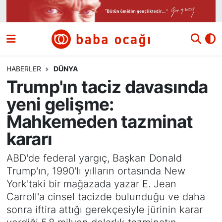
Siyaset
Nöbetçi Eczaneler
Güncel
Hava Durumu
HABERLER
DÜNYA
Trump'ın taciz davasında
Ekonomi
Namaz Vakitleri
yeni gelişme:
Dünya
Trafik Durumu
Mahkemeden tazminat
kararı
Kültür ve Sanat
Süper Lig Puan Durumu ve Fikstür
ABD'de federal yargıç, Başkan Donald
Eğitim
Tüm Manşetler
Trump'ın, 1990'lı yılların ortasında New
York'taki bir mağazada yazar E. Jean
Bilim ve Teknoloji
Son Dakika Haberleri
Carroll'a cinsel tacizde bulunduğu ve daha
sonra iftira attığı gerekçesiyle jürinin karar
Yazı Dizisi
Haber Arşivi