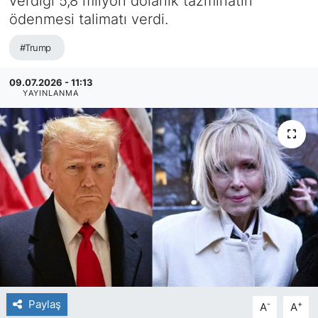
verdiği 5,8 milyon dolarlık tazminatın
ödenmesi talimatı verdi.
#Trump
09.07.2026 - 11:13
YAYINLANMA
Paylaş
-
+
A
A