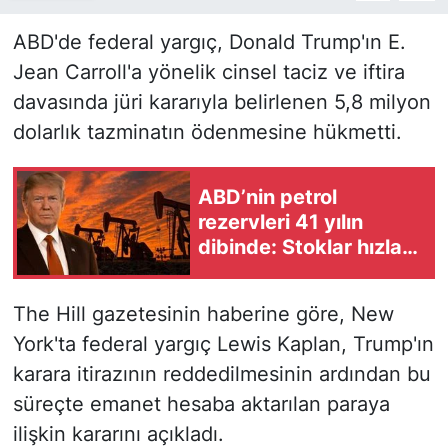
ABD'de federal yargıç, Donald Trump'ın E.
Jean Carroll'a yönelik cinsel taciz ve iftira
davasında jüri kararıyla belirlenen 5,8 milyon
dolarlık tazminatın ödenmesine hükmetti.
ABD’nin petrol
rezervleri 41 yılın
dibinde: Stoklar hızla
eriyor!
The Hill gazetesinin haberine göre, New
York'ta federal yargıç Lewis Kaplan, Trump'ın
karara itirazının reddedilmesinin ardından bu
süreçte emanet hesaba aktarılan paraya
ilişkin kararını açıkladı.