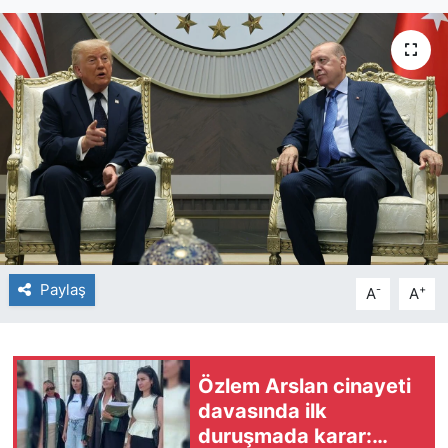
Paylaş
-
+
A
A
Özlem Arslan cinayeti
davasında ilk
duruşmada karar: