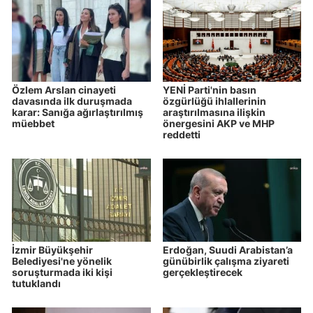
Özlem Arslan cinayeti
YENİ Parti'nin basın
davasında ilk duruşmada
özgürlüğü ihlallerinin
karar: Sanığa ağırlaştırılmış
araştırılmasına ilişkin
müebbet
önergesini AKP ve MHP
reddetti
İzmir Büyükşehir
Erdoğan, Suudi Arabistan’a
Belediyesi'ne yönelik
günübirlik çalışma ziyareti
soruşturmada iki kişi
gerçekleştirecek
tutuklandı