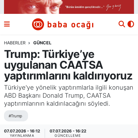
Siyaset
Nöbetçi Eczaneler
Güncel
Hava Durumu
HABERLER
GÜNCEL
Trump: Türkiye’ye
Ekonomi
Namaz Vakitleri
uygulanan CAATSA
Dünya
Trafik Durumu
yaptırımlarını kaldırıyoruz
Kültür ve Sanat
Süper Lig Puan Durumu ve Fikstür
Türkiye'ye yönelik yaptırımlarla ilgili konuşan
ABD Başkanı Donald Trump, CAATSA
Eğitim
Tüm Manşetler
yaptırımlarının kaldırılacağını söyledi.
#Trump
Bilim ve Teknoloji
Son Dakika Haberleri
07.07.2026 - 16:12
07.07.2026 - 16:22
Yazı Dizisi
Haber Arşivi
YAYINLANMA
GÜNCELLEME