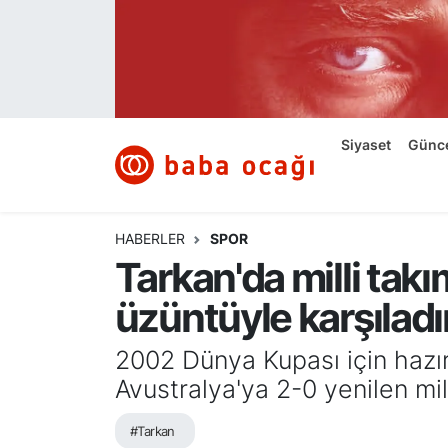
Siyaset
Nöbetçi Eczaneler
Güncel
Hava Durumu
Siyaset
Günc
Ekonomi
Namaz Vakitleri
Dünya
Trafik Durumu
HABERLER
SPOR
Tarkan'da milli tak
Kültür ve Sanat
Süper Lig Puan Durumu ve Fikstür
üzüntüyle karşılad
Eğitim
Tüm Manşetler
2002 Dünya Kupası için hazır
Bilim ve Teknoloji
Son Dakika Haberleri
Avustralya'ya 2-0 yenilen mil
#Tarkan
Yazı Dizisi
Haber Arşivi