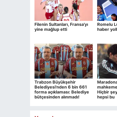
Filenin Sultanları, Fransa'yı
Romelu Lu
yine mağlup etti
haber yol
Trabzon Büyükşehir
Maradona'
Belediyesi'nden 6 bin 661
mahkemede
forma açıklaması: Belediye
Hiçbir şe
bütçesinden alınmadı!
hepsi bu