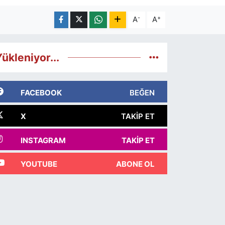
-
+
A
A
ükleniyor...
FACEBOOK
BEĞEN
X
TAKIP ET
INSTAGRAM
TAKIP ET
YOUTUBE
ABONE OL