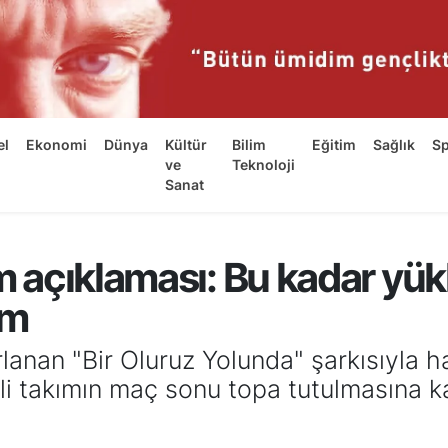
el
Ekonomi
Dünya
Kültür
Bilim
Eğitim
Sağlık
S
ve
Teknoloji
Sanat
ım açıklaması: Bu kadar yük
ım
lanan "Bir Oluruz Yolunda" şarkısıyla h
li takımın maç sonu topa tutulmasına kar