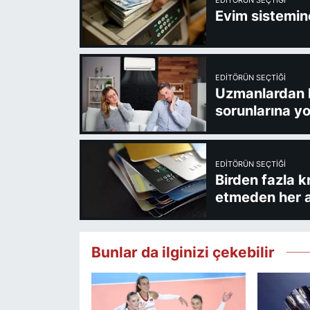
EDITÖRÜN SEÇTIĞI
Evim sistemine
EDITÖRÜN SEÇTIĞI
Uzmanlardan kl
sorunlarına yo
EDITÖRÜN SEÇTIĞI
Birden fazla k
etmeden her a
Bunlar da ilginizi çekebilir