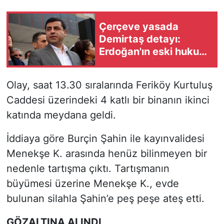
Çerçeve yasada
Demirtaş detayı:
Erdoğan'ın eski hukuk
danışmanı İzzet
Özgenç'ten dikkat
Olay, saat 13.30 sıralarında Feriköy Kurtuluş
çeken çıkış
Caddesi üzerindeki 4 katlı bir binanın ikinci
katında meydana geldi.
İddiaya göre Burçin Şahin ile kayınvalidesi
Menekşe K. arasında henüz bilinmeyen bir
nedenle tartışma çıktı. Tartışmanın
büyümesi üzerine Menekşe K., evde
bulunan silahla Şahin’e peş peşe ateş etti.
GÖZALTINA ALINDI