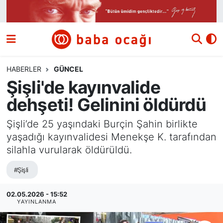
Siyaset
Nöbetçi Eczaneler
Güncel
Hava Durumu
HABERLER
GÜNCEL
Şişli'de kayınvalide
Ekonomi
Namaz Vakitleri
dehşeti! Gelinini öldürdü
Dünya
Trafik Durumu
Şişli’de 25 yaşındaki Burçin Şahin birlikte
yaşadığı kayınvalidesi Menekşe K. tarafından
Kültür ve Sanat
Süper Lig Puan Durumu ve Fikstür
silahla vurularak öldürüldü.
Eğitim
Tüm Manşetler
#Şişli
Bilim ve Teknoloji
Son Dakika Haberleri
02.05.2026 - 15:52
YAYINLANMA
Yazı Dizisi
Haber Arşivi