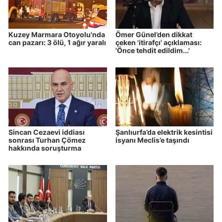
Kuzey Marmara Otoyolu'nda
Ömer Günel’den dikkat
can pazarı: 3 ölü, 1 ağır yaralı
çeken 'itirafçı' açıklaması:
'Önce tehdit edildim...'
Sincan Cezaevi iddiası
Şanlıurfa’da elektrik kesintisi
sonrası Turhan Çömez
isyanı Meclis’e taşındı
hakkında soruşturma