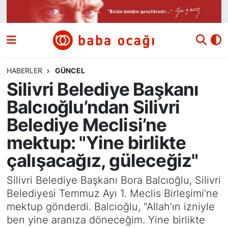
Siyaset
Nöbetçi Eczaneler
Güncel
Hava Durumu
HABERLER
GÜNCEL
Silivri Belediye Başkanı
Ekonomi
Namaz Vakitleri
Balcıoğlu’ndan Silivri
Dünya
Trafik Durumu
Belediye Meclisi’ne
mektup: "Yine birlikte
Kültür ve Sanat
Süper Lig Puan Durumu ve Fikstür
çalışacağız, güleceğiz"
Eğitim
Tüm Manşetler
Silivri Belediye Başkanı Bora Balcıoğlu, Silivri
Belediyesi Temmuz Ayı 1. Meclis Birleşimi’ne
Bilim ve Teknoloji
Son Dakika Haberleri
mektup gönderdi. Balcıoğlu, "Allah’ın izniyle
ben yine aranıza döneceğim. Yine birlikte
Yazı Dizisi
Haber Arşivi