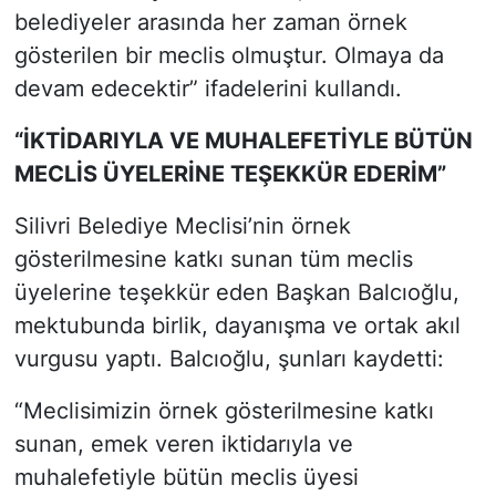
belediyeler arasında her zaman örnek
gösterilen bir meclis olmuştur. Olmaya da
devam edecektir” ifadelerini kullandı.
“İKT
İ
DAR
I
YLA VE MUHALEFET
İ
YLE BÜTÜN
MECL
İ
S ÜYELER
İ
NE TEŞEKKÜR EDER
İ
M”
Silivri Belediye Meclisi’nin örnek
gösterilmesine katkı sunan tüm meclis
üyelerine teşekkür eden Başkan Balcıoğlu,
mektubunda birlik, dayanışma ve ortak akıl
vurgusu yaptı. Balcıoğlu, şunları kaydetti:
“Meclisimizin örnek gösterilmesine katkı
sunan, emek veren iktidarıyla ve
muhalefetiyle bütün meclis üyesi