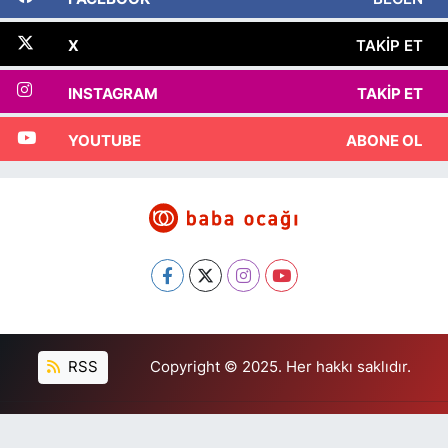
X
TAKIP ET
INSTAGRAM
TAKIP ET
YOUTUBE
ABONE OL
RSS
Copyright © 2025. Her hakkı saklıdır.
Haber Yazılımı:
TE Bilişim