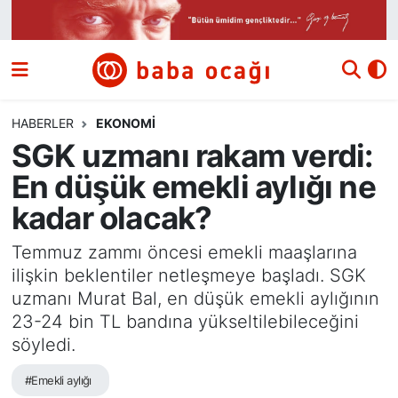
Siyaset
Nöbetçi Eczaneler
Güncel
Hava Durumu
HABERLER
EKONOMI
SGK uzmanı rakam verdi:
Ekonomi
Namaz Vakitleri
En düşük emekli aylığı ne
Dünya
Trafik Durumu
kadar olacak?
Kültür ve Sanat
Süper Lig Puan Durumu ve Fikstür
Temmuz zammı öncesi emekli maaşlarına
ilişkin beklentiler netleşmeye başladı. SGK
Eğitim
Tüm Manşetler
uzmanı Murat Bal, en düşük emekli aylığının
23-24 bin TL bandına yükseltilebileceğini
Bilim ve Teknoloji
Son Dakika Haberleri
söyledi.
#Emekli aylığı
Yazı Dizisi
Haber Arşivi