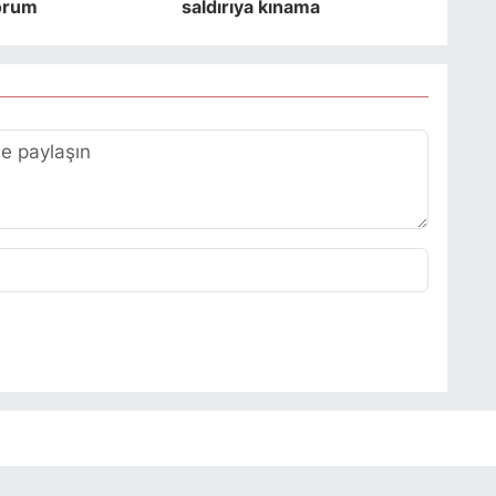
orum
saldırıya kınama