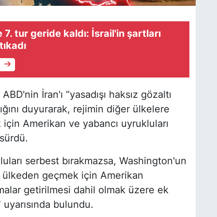
. tur geride kaldı: İsrail'in şartları
tıkadı
e
ABD'nin İran'ı “yasadışı haksız gözaltı
ğını duyurarak, rejimin diğer ülkelere
 için Amerikan ve yabancı uyrukluları
 sürdü.
ukluları serbest bırakmazsa, Washington'un
 ülkeden geçmek için Amerikan
malar getirilmesi dahil olmak üzere ek
 uyarısında bulundu.