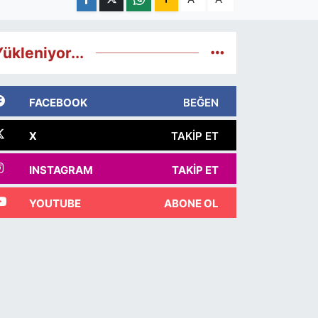
ükleniyor...
FACEBOOK
BEĞEN
X
TAKIP ET
INSTAGRAM
TAKIP ET
YOUTUBE
ABONE OL