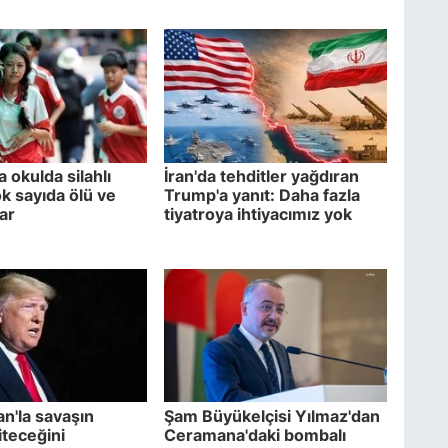
 okulda silahlı
İran'da tehditler yağdıran
ok sayıda ölü ve
Trump'a yanıt: Daha fazla
var
tiyatroya ihtiyacımız yok
an'la savaşın
Şam Büyükelçisi Yılmaz'dan
iteceğini
Ceramana'daki bombalı