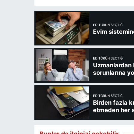
EDITÖRÜN SEÇTIĞI
Evim sistemine
EDITÖRÜN SEÇTIĞI
Uzmanlardan kl
sorunlarına yo
EDITÖRÜN SEÇTIĞI
Birden fazla k
etmeden her a
Bunlar da ilginizi çekebilir