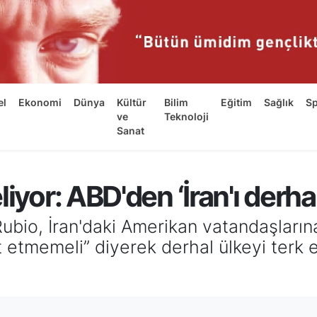
el
Ekonomi
Dünya
Kültür
Bilim
Eğitim
Sağlık
S
ve
Teknoloji
Sanat
iyor: ABD'den ‘İran'ı derhal
ubio, İran'daki Amerikan vatandaşların
t etmemeli” diyerek derhal ülkeyi terk 