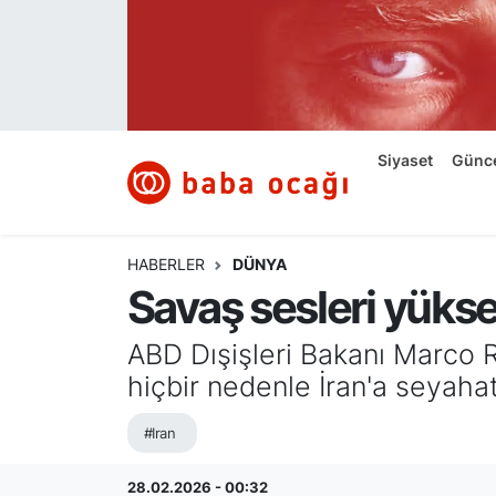
Siyaset
Nöbetçi Eczaneler
Güncel
Hava Durumu
Siyaset
Günc
Ekonomi
Namaz Vakitleri
Dünya
Trafik Durumu
HABERLER
DÜNYA
Savaş sesleri yüksel
Kültür ve Sanat
Süper Lig Puan Durumu ve Fikstür
ABD Dışişleri Bakanı Marco R
Eğitim
Tüm Manşetler
hiçbir nedenle İran'a seyaha
Bilim ve Teknoloji
Son Dakika Haberleri
#Iran
Yazı Dizisi
Haber Arşivi
28.02.2026 - 00:32