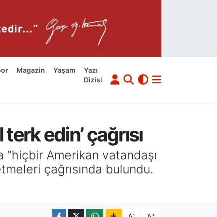
por
Magazin
Yaşam
Yazı
Dizisi
 terk edin’ çağrısı
a “hiçbir Amerikan vatandaşı
etmeleri çağrısında bulundu.
-
+
A
A