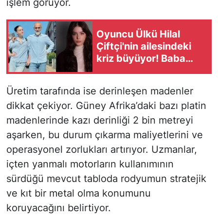
işlem görüyor.
Oyuncu Ülkü Hilal
Çiftçi'nin ailesindeki
kriz büyüyor! Baba
Çiftçi suçlamaları
reddetti
Üretim tarafında ise derinleşen madenler
dikkat çekiyor. Güney Afrika’daki bazı platin
madenlerinde kazı derinliği 2 bin metreyi
aşarken, bu durum çıkarma maliyetlerini ve
operasyonel zorlukları artırıyor. Uzmanlar,
içten yanmalı motorların kullanımının
sürdüğü mevcut tabloda rodyumun stratejik
ve kıt bir metal olma konumunu
koruyacağını belirtiyor.