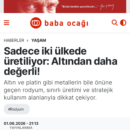
Siyaset
Nöbetçi Eczaneler
Güncel
Hava Durumu
HABERLER
YAŞAM
Sadece iki ülkede
Ekonomi
Namaz Vakitleri
üretiliyor: Altından daha
Dünya
Trafik Durumu
değerli!
Kültür ve Sanat
Süper Lig Puan Durumu ve Fikstür
Altın ve platin gibi metallerin bile önüne
geçen rodyum, sınırlı üretimi ve stratejik
Eğitim
Tüm Manşetler
kullanım alanlarıyla dikkat çekiyor.
#Rodyum
Bilim ve Teknoloji
Son Dakika Haberleri
01.06.2026 - 21:13
Yazı Dizisi
Haber Arşivi
YAYINLANMA