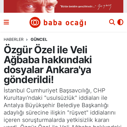
Siyaset
Nöbetçi Eczaneler
Güncel
Hava Durumu
HABERLER
GÜNCEL
Özgür Özel ile Veli
Ekonomi
Namaz Vakitleri
Ağbaba hakkındaki
Dünya
Trafik Durumu
dosyalar Ankara'ya
gönderildi!
Kültür ve Sanat
Süper Lig Puan Durumu ve Fikstür
İstanbul Cumhuriyet Başsavcılığı, CHP
Eğitim
Tüm Manşetler
Kurultayı'ndaki "usulsüzlük" iddiaları ile
Antalya Büyükşehir Belediye Başkanlığı
Bilim ve Teknoloji
Son Dakika Haberleri
adaylığı sürecine ilişkin "rüşvet" iddialarını
içeren soruşturmalarda yetkisizlik kararı
Yazı Dizisi
Haber Arşivi