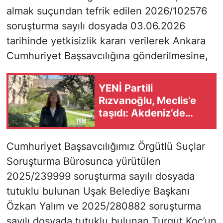
almak suçundan tefrik edilen 2026/102576
soruşturma sayılı dosyada 03.06.2026
tarihinde yetkisizlik kararı verilerek Ankara
Cumhuriyet Başsavcılığına gönderilmesine,
YENİ Partili
Rızvanoğlu, Meclis’e
taşıdı: Akdeniz’de
mikroplastik alarmı!
Cumhuriyet Başsavcılığımız Örgütlü Suçlar
Soruşturma Bürosunca yürütülen
2025/239999 soruşturma sayılı dosyada
tutuklu bulunan Uşak Belediye Başkanı
Özkan Yalım ve 2025/280882 soruşturma
sayılı dosyada tutuklu bulunan Turgut Koç’un