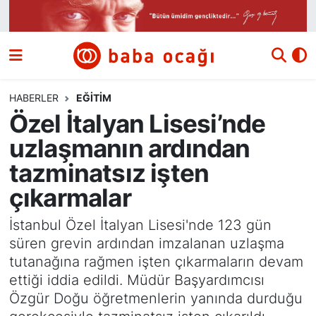
Siyaset
Nöbetçi Eczaneler
Güncel
Hava Durumu
HABERLER
EĞITIM
Özel İtalyan Lisesi’nde
Ekonomi
Namaz Vakitleri
uzlaşmanın ardından
Dünya
Trafik Durumu
tazminatsız işten
çıkarmalar
Kültür ve Sanat
Süper Lig Puan Durumu ve Fikstür
İstanbul Özel İtalyan Lisesi'nde 123 gün
Eğitim
Tüm Manşetler
süren grevin ardından imzalanan uzlaşma
tutanağına rağmen işten çıkarmaların devam
Bilim ve Teknoloji
Son Dakika Haberleri
ettiği iddia edildi. Müdür Başyardımcısı
Özgür Doğu öğretmenlerin yanında durduğu
Yazı Dizisi
Haber Arşivi