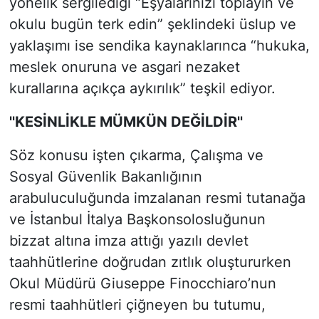
yönelik sergilediği “Eşyalarınızı toplayın ve
okulu bugün terk edin” şeklindeki üslup ve
yaklaşımı ise sendika kaynaklarınca “hukuka,
meslek onuruna ve asgari nezaket
kurallarına açıkça aykırılık” teşkil ediyor.
''KESİNLİKLE MÜMKÜN DEĞİLDİR''
Söz konusu işten çıkarma, Çalışma ve
Sosyal Güvenlik Bakanlığının
arabuluculuğunda imzalanan resmi tutanağa
ve İstanbul İtalya Başkonsolosluğunun
bizzat altına imza attığı yazılı devlet
taahhütlerine doğrudan zıtlık oluştururken
Okul Müdürü Giuseppe Finocchiaro’nun
resmi taahhütleri çiğneyen bu tutumu,