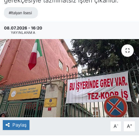
gerekçesiyle tazminatsız işten çıkarıldı.
#Italyan lisesi
08.07.2026 - 16:20
YAYINLANMA
Paylaş
-
+
A
A