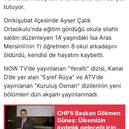
tutuyor.
Onikişubat ilçesinde Ayser Çalık
Ortaokulu’nda eğitim gördüğü okula silahlı
saldırı düzenleyen 14 yaşındaki İsa Aras
Mersinli’nin 1’i öğretmen 8 okul arkadaşını
öldürdü, kendisi de hayatını kaybetti.
NOW TV’de yayınlanan "Yeraltı" dizisi, Kanal
D’de yer alan "Eşref Rüya" ve ATV’de
yayınlanan "Kuruluş Osman" dizilerinin yeni
bölümleri dün akşam yayınlanmadı.
CHP'li Başkan Gökmen
Güneş: Ülkemizin
aydınlık geleceği için