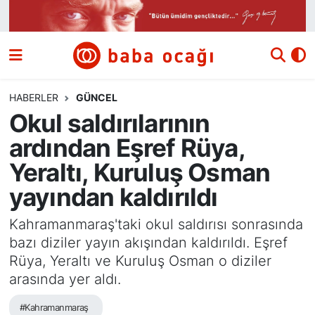
Siyaset
Nöbetçi Eczaneler
Güncel
Hava Durumu
HABERLER
GÜNCEL
Okul saldırılarının
Ekonomi
Namaz Vakitleri
ardından Eşref Rüya,
Dünya
Trafik Durumu
Yeraltı, Kuruluş Osman
yayından kaldırıldı
Kültür ve Sanat
Süper Lig Puan Durumu ve Fikstür
Kahramanmaraş'taki okul saldırısı sonrasında
Eğitim
Tüm Manşetler
bazı diziler yayın akışından kaldırıldı. Eşref
Rüya, Yeraltı ve Kuruluş Osman o diziler
Bilim ve Teknoloji
Son Dakika Haberleri
arasında yer aldı.
Yazı Dizisi
Haber Arşivi
#Kahramanmaraş