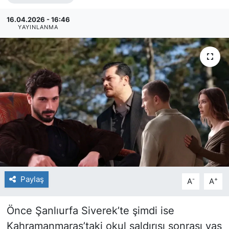
16.04.2026 - 16:46
YAYINLANMA
Paylaş
-
+
A
A
Önce Şanlıurfa Siverek’te şimdi ise
Kahramanmaraş’taki okul saldırısı sonrası yas