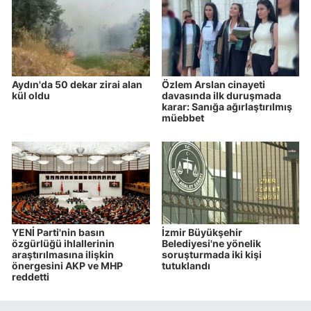
Aydın'da 50 dekar zirai alan
Özlem Arslan cinayeti
kül oldu
davasında ilk duruşmada
karar: Sanığa ağırlaştırılmış
müebbet
YENİ Parti'nin basın
İzmir Büyükşehir
özgürlüğü ihlallerinin
Belediyesi'ne yönelik
araştırılmasına ilişkin
soruşturmada iki kişi
önergesini AKP ve MHP
tutuklandı
reddetti