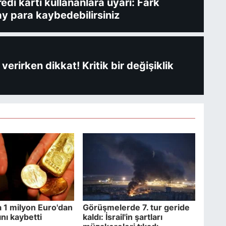
redi kartı kullananlara uyarı: Fark
y para kaybedebilirsiniz
verirken dikkat! Kritik bir değişiklik
 1 milyon Euro'dan
Görüşmelerde 7. tur geride
ını kaybetti
kaldı: İsrail'in şartları