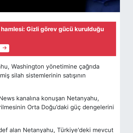
hamlesi: Gizli görev gücü kurulduğu
e
ahu, Washington yönetimine çağrıda
iş silah sistemlerinin satışının
 News kanalına konuşan Netanyahu,
rilmesinin Orta Doğu’daki güç dengelerini
def alan Netanyahu, Türkiye'deki mevcut