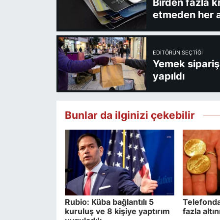
Birden fazla k
etmeden her a
EDITÖRÜN SEÇTIĞI
Yemek sipariş 
yapıldı
Bunlar da ilginizi çekebilir
Rubio: Küba bağlantılı 5
Telefonda
kuruluş ve 8 kişiye yaptırım
fazla altın