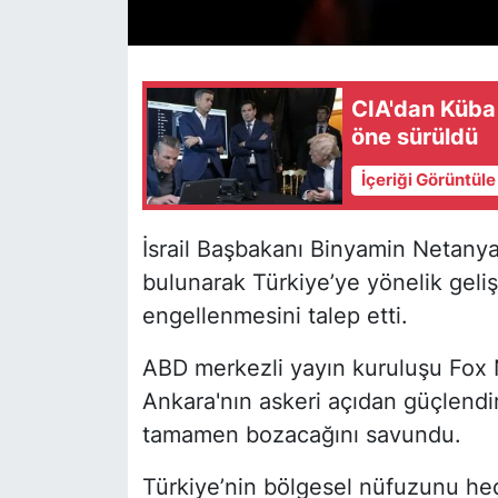
CIA'dan Küba 
öne sürüldü
İçeriği Görüntül
İsrail Başbakanı Binyamin Netany
bulunarak Türkiye’ye yönelik gelişm
engellenmesini talep etti.
ABD merkezli yayın kuruluşu Fox
Ankara'nın askeri açıdan güçlendi
tamamen bozacağını savundu.
Türkiye’nin bölgesel nüfuzunu he