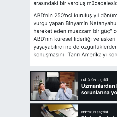
arasındaki bir varoluş mücadelesid
ABD'nin 250'nci kuruluş yıl dönüm
vurgu yapan Binyamin Netanyahu, A
hareket eden muazzam bir güç" ol
ABD'nin küresel liderliği ve aske
yaşayabilirdi ne de özgürlüklerden
konuşmasını "Tanrı Amerika'yı kor
EDITÖRÜN SEÇTIĞI
Uzmanlardan kl
sorunlarına yo
EDITÖRÜN SEÇTIĞI