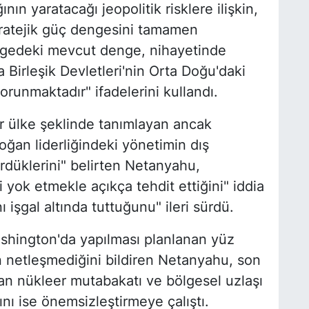
ın yaratacağı jeopolitik risklere ilişkin,
tratejik güç dengesini tamamen
ölgedeki mevcut denge, nihayetinde
 Birleşik Devletleri'nin Orta Doğu'daki
korunmaktadır" ifadelerini kullandı.
ir ülke şeklinde tanımlayan ancak
an liderliğindeki yönetimin dış
ördüklerini" belirten Netanyahu,
 yok etmekle açıkça tehdit ettiğini" iddia
nı işgal altında tuttuğunu" ileri sürdü.
hington'da yapılması planlanan yüz
 netleşmediğini bildiren Netanyahu, son
ran nükleer mutabakatı ve bölgesel uzlaşı
ını ise önemsizleştirmeye çalıştı.