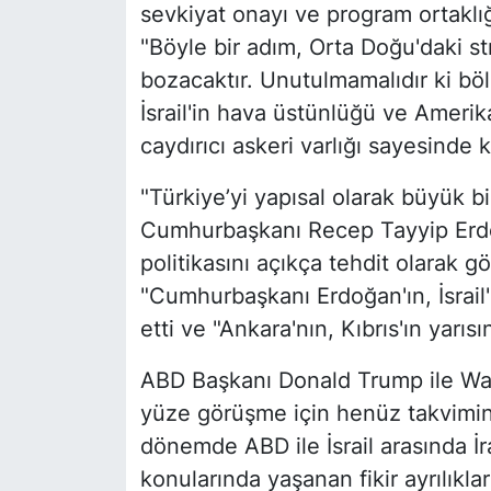
sevkiyat onayı ve program ortaklığın
"Böyle bir adım, Orta Doğu'daki s
bozacaktır. Unutulmamalıdır ki b
İsrail'in hava üstünlüğü ve Amerika
caydırıcı askeri varlığı sayesinde 
"Türkiye’yi yapısal olarak büyük b
Cumhurbaşkanı Recep Tayyip Erdoğ
politikasını açıkça tehdit olarak g
"Cumhurbaşkanı Erdoğan'ın, İsrail'i
etti ve "Ankara'nın, Kıbrıs'ın yarısı
ABD Başkanı Donald Trump ile Was
yüze görüşme için henüz takvimin
dönemde ABD ile İsrail arasında İ
konularında yaşanan fikir ayrılıklar