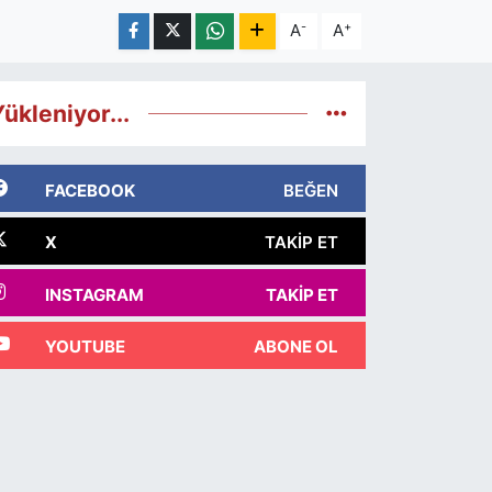
-
+
A
A
ükleniyor...
FACEBOOK
BEĞEN
X
TAKIP ET
INSTAGRAM
TAKIP ET
YOUTUBE
ABONE OL