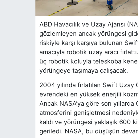
ABD Havacılık ve Uzay Ajansı (NA
gözlemleyen ancak yörüngesi gide
riskiyle karşı karşıya bulunan Sw
amacıyla robotik uzay aracı fırlat
üç robotik koluyla teleskoba kene
yörüngeye taşımaya çalışacak.
2004 yılında fırlatılan Swift Uzay 
evrendeki en yüksek enerjili kozmi
Ancak NASA’ya göre son yıllarda G
atmosferini genişletmesi nedeniy
kaldı ve yörüngesi yaklaşık 600 
geriledi. NASA, bu düşüşün deva