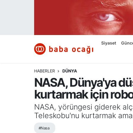
Siyaset
Nöbetçi Eczaneler
Güncel
Hava Durumu
Siyaset
Günc
Ekonomi
Namaz Vakitleri
Dünya
Trafik Durumu
HABERLER
DÜNYA
NASA, Dünya'ya düş
Kültür ve Sanat
Süper Lig Puan Durumu ve Fikstür
kurtarmak için robot
Eğitim
Tüm Manşetler
NASA, yörüngesi giderek alç
Bilim ve Teknoloji
Son Dakika Haberleri
Teleskobu'nu kurtarmak amacı
#Nasa
Yazı Dizisi
Haber Arşivi