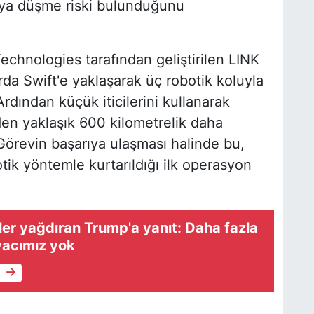
'ya düşme riski bulunduğunu
echnologies tarafından geliştirilen LINK
da Swift'e yaklaşarak üç robotik koluyla
rdından küçük iticilerini kullanarak
en yaklaşık 600 kilometrelik daha
Görevin başarıya ulaşması halinde bu,
tik yöntemle kurtarıldığı ilk operasyon
tler yağdıran Trump'a yanıt: Daha fazla
iyacımız yok
e