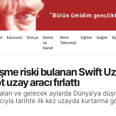
el
Ekonomi
Dünya
Kültür
Bilim
Eğitim
Sağlık
S
ve
Teknoloji
Sanat
me riski bulanan Swift U
 uzay aracı fırlattı
alan ve gelecek aylarda Dünya'ya düşm
yla tarihte ilk kez uzayda kurtarma gör