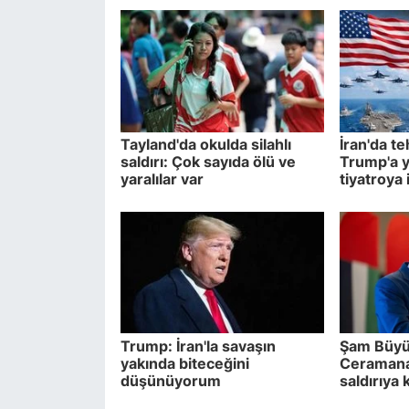
Tayland'da okulda silahlı
İran'da te
saldırı: Çok sayıda ölü ve
Trump'a y
yaralılar var
tiyatroya 
Trump: İran'la savaşın
Şam Büyük
yakında biteceğini
Ceramana
düşünüyorum
saldırıya