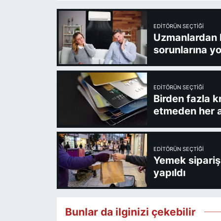
EDITÖRÜN SEÇTIĞI
Uzmanlardan kl
sorunlarına yo
EDITÖRÜN SEÇTIĞI
Birden fazla k
etmeden her a
EDITÖRÜN SEÇTIĞI
Yemek sipariş 
yapıldı
Bunlar da ilginizi çekebilir