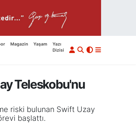
por
Magazin
Yaşam
Yazı
Dizisi
zay Teleskobu'nu
e riski bulunan Swift Uzay
evi başlattı.