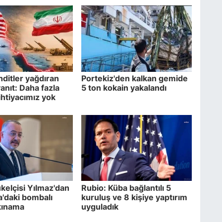
hditler yağdıran
Portekiz'den kalkan gemide
anıt: Daha fazla
5 ton kokain yakalandı
ihtiyacımız yok
elçisi Yılmaz'dan
Rubio: Küba bağlantılı 5
'daki bombalı
kuruluş ve 8 kişiye yaptırım
 kınama
uyguladık