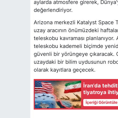
aylarda atmosfere girerek, Dünya
değerlendiriyor.
Arizona merkezli Katalyst Space T
uzay aracının önümüzdeki haftalar
teleskobu kavraması planlanıyor. A
teleskobu kademeli biçimde yenid
güvenli bir yörüngeye çıkaracak. 
uzaydaki bir bilim uydusunun robo
olarak kayıtlara geçecek.
İran'da tehdi
tiyatroya iht
İçeriği Görüntül