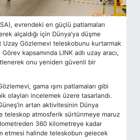
SA), evrendeki en güçlü patlamaları
rek alçaldığı için Dünya'ya düşme
ift Uzay Gözlemevi teleskobunu kurtarmak
tı. Görev kapsamında LINK adlı uzay aracı,
tlenerek onu yeniden güvenli bir
Gözlemevi, gama ışını patlamaları gibi
k olayları incelemek üzere tasarlandı.
üneş’in artan aktivitesinin Dünya
le teleskop atmosferik sürtünmeye maruz
kilometreden 360 kilometreye kadar
m etmesi halinde teleskobun gelecek