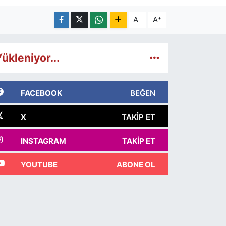
-
+
A
A
ükleniyor...
FACEBOOK
BEĞEN
X
TAKIP ET
INSTAGRAM
TAKIP ET
YOUTUBE
ABONE OL