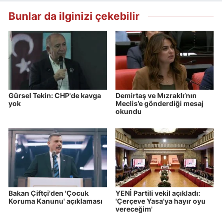
Bunlar da ilginizi çekebilir
Gürsel Tekin: CHP'de kavga
Demirtaş ve Mızraklı’nın
yok
Meclis’e gönderdiği mesaj
okundu
Bakan Çiftçi'den 'Çocuk
YENİ Partili vekil açıkladı:
Koruma Kanunu' açıklaması
'Çerçeve Yasa'ya hayır oyu
vereceğim'