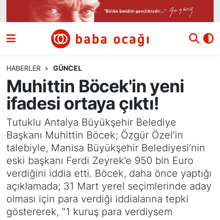
Siyaset
Nöbetçi Eczaneler
Güncel
Hava Durumu
HABERLER
GÜNCEL
Muhittin Böcek'in yeni
Ekonomi
Namaz Vakitleri
ifadesi ortaya çıktı!
Dünya
Trafik Durumu
Tutuklu Antalya Büyükşehir Belediye
Başkanı Muhittin Böcek; Özgür Özel’in
Kültür ve Sanat
Süper Lig Puan Durumu ve Fikstür
talebiyle, Manisa Büyükşehir Belediyesi’nin
eski başkanı Ferdi Zeyrek’e 950 bin Euro
Eğitim
Tüm Manşetler
verdiğini iddia etti. Böcek, daha önce yaptığı
açıklamada; 31 Mart yerel seçimlerinde aday
Bilim ve Teknoloji
Son Dakika Haberleri
olması için para verdiği iddialarına tepki
göstererek, "1 kuruş para verdiysem
Yazı Dizisi
Haber Arşivi