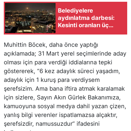
Belediyelere
aydınlatma darbesi:
Kesinti oranları üç
katına çıkarıldı
Muhittin Böcek, daha önce yaptığı
açıklamada; 31 Mart yerel seçimlerinde aday
olması için para verdiği iddialarına tepki
göstererek, “6 kez adaylık süreci yaşadım,
adaylık için 1 kuruş para verdiysem
şerefsizim. Ama bana iftira atmak karalamak
için sizlere, Sayın Akın Gürlek Bakanımıza,
kamuoyuna sosyal medya dahil yazan çizen,
yanlış bilgi verenler ispatlamazsa alçaktır,
şerefsizdir, namussuzdur” ifadesini