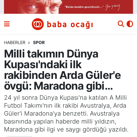
Siyaset
Nöbetçi Eczaneler
Güncel
Hava Durumu
HABERLER
SPOR
Milli takımın Dünya
Ekonomi
Namaz Vakitleri
Kupası'ndaki ilk
Dünya
Trafik Durumu
rakibinden Arda Güler'e
övgü: Maradona gibi…
Kültür ve Sanat
Süper Lig Puan Durumu ve Fikstür
24 yıl sonra Dünya Kupası'na katılan A Milli
Eğitim
Tüm Manşetler
Futbol Takımı'nın ilk rakibi Avustralya, Arda
Güler'i Maradona'ya benzetti. Avustralya
Bilim ve Teknoloji
Son Dakika Haberleri
basınında yapılan haberde milli yıldızın,
Maradona gibi ilgi ve saygı gördüğü yazıldı.
Yazı Dizisi
Haber Arşivi