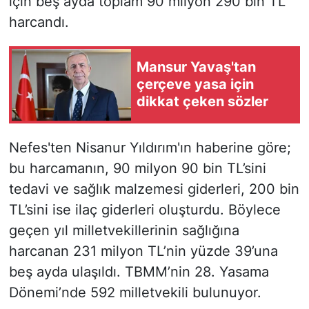
için beş ayda toplam 90 milyon 290 bin TL
harcandı.
Mansur Yavaş'tan
çerçeve yasa için
dikkat çeken sözler
Nefes'ten Nisanur Yıldırım'ın haberine göre;
bu harcamanın, 90 milyon 90 bin TL’sini
tedavi ve sağlık malzemesi giderleri, 200 bin
TL’sini ise ilaç giderleri oluşturdu. Böylece
geçen yıl milletvekillerinin sağlığına
harcanan 231 milyon TL’nin yüzde 39’una
beş ayda ulaşıldı. TBMM’nin 28. Yasama
Dönemi’nde 592 milletvekili bulunuyor.