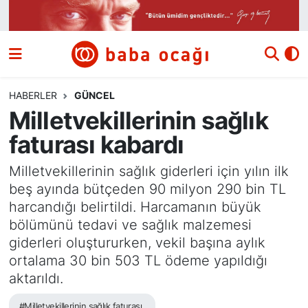
Siyaset
Nöbetçi Eczaneler
Güncel
Hava Durumu
HABERLER
GÜNCEL
Milletvekillerinin sağlık
Ekonomi
Namaz Vakitleri
faturası kabardı
Dünya
Trafik Durumu
Milletvekillerinin sağlık giderleri için yılın ilk
beş ayında bütçeden 90 milyon 290 bin TL
Kültür ve Sanat
Süper Lig Puan Durumu ve Fikstür
harcandığı belirtildi. Harcamanın büyük
bölümünü tedavi ve sağlık malzemesi
Eğitim
Tüm Manşetler
giderleri oluştururken, vekil başına aylık
ortalama 30 bin 503 TL ödeme yapıldığı
Bilim ve Teknoloji
Son Dakika Haberleri
aktarıldı.
Yazı Dizisi
Haber Arşivi
#Milletvekillerinin sağlık faturası