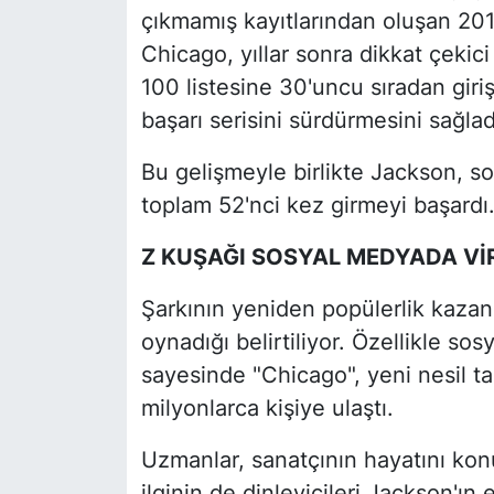
çıkmamış kayıtlarından oluşan 201
Chicago, yıllar sonra dikkat çekici
100 listesine 30'uncu sıradan giri
başarı serisini sürdürmesini sağlad
Bu gelişmeyle birlikte Jackson, so
toplam 52'nci kez girmeyi başardı
Z KUŞAĞI SOSYAL MEDYADA VİR
Şarkının yeniden popülerlik kazan
oynadığı belirtiliyor. Özellikle so
sayesinde "Chicago", yeni nesil ta
milyonlarca kişiye ulaştı.
Uzmanlar, sanatçının hayatını konu
ilginin de dinleyicileri Jackson'ın