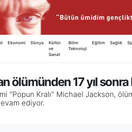
el
Ekonomi
Dünya
Kültür
Bilim
Eğitim
Sağlık
S
ve
Teknoloji
Sanat
n ölümünden 17 yıl sonra b
mi "Popun Kralı" Michael Jackson, ölüm
devam ediyor.