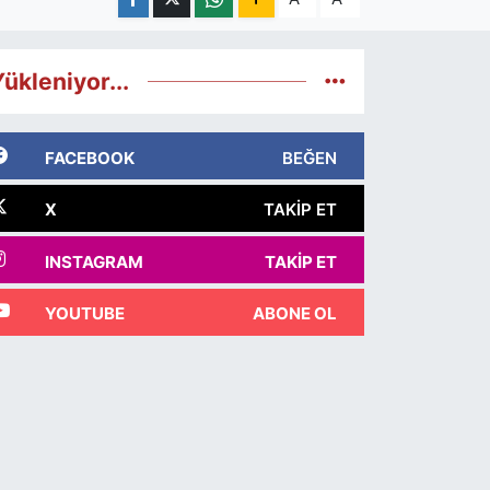
ükleniyor...
FACEBOOK
BEĞEN
X
TAKIP ET
INSTAGRAM
TAKIP ET
YOUTUBE
ABONE OL