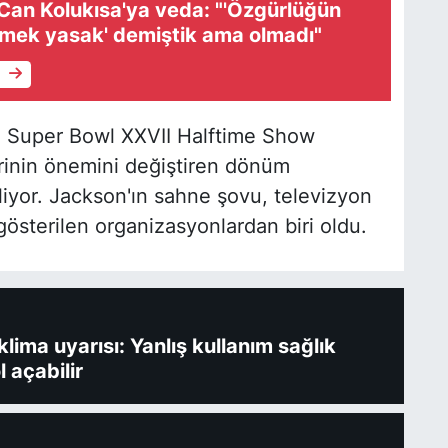
Can Kolukısa'ya veda: "'Özgürlüğün
lmek yasak' demiştik ama olmadı"
e
az Super Bowl XXVII Halftime Show
erinin önemini değiştiren dönüm
iliyor. Jackson'ın sahne şovu, televizyon
 gösterilen organizasyonlardan biri oldu.
ima uyarısı: Yanlış kullanım sağlık
l açabilir