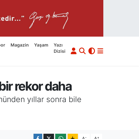
por
Magazin
Yaşam
Yazı
Dizisi
ir rekor daha
ünden yıllar sonra bile
-
+
A
A