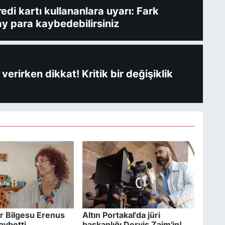
redi kartı kullananlara uyarı: Fark
y para kaybedebilirsiniz
verirken dikkat! Kritik bir değişiklik
r Bilgesu Erenus
Altın Portakal'da jüri
aybetti
başkanlığı Derviş Zaim'in!