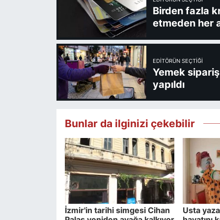
Birden fazla k
etmeden her a
EDITÖRÜN SEÇTIĞI
Yemek sipariş 
yapıldı
Bunlar da ilginizi çekebilir
İzmir'in tarihi simgesi Cihan
Usta yaza
Palas yeniden ayağa kalkıyor
hayatını k