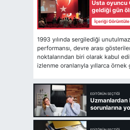
Usta oyuncu 
geldiği gün ö
İçeriği Görüntül
1993 yılında sergilediği unutulm
performansı, devre arası gösteril
noktalarından biri olarak kabul ed
izlenme oranlarıyla yıllarca örnek
EDITÖRÜN SEÇTIĞI
Uzmanlardan kl
sorunlarına yo
EDITÖRÜN SEÇTIĞI