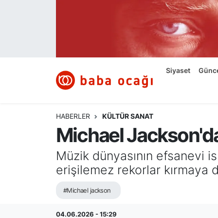
Siyaset
Nöbetçi Eczaneler
Güncel
Hava Durumu
Siyaset
Günc
Ekonomi
Namaz Vakitleri
Dünya
Trafik Durumu
HABERLER
KÜLTÜR SANAT
Michael Jackson'da
Kültür ve Sanat
Süper Lig Puan Durumu ve Fikstür
Müzik dünyasının efsanevi is
Eğitim
Tüm Manşetler
erişilemez rekorlar kırmaya 
Bilim ve Teknoloji
Son Dakika Haberleri
#Michael jackson
Yazı Dizisi
Haber Arşivi
04.06.2026 - 15:29