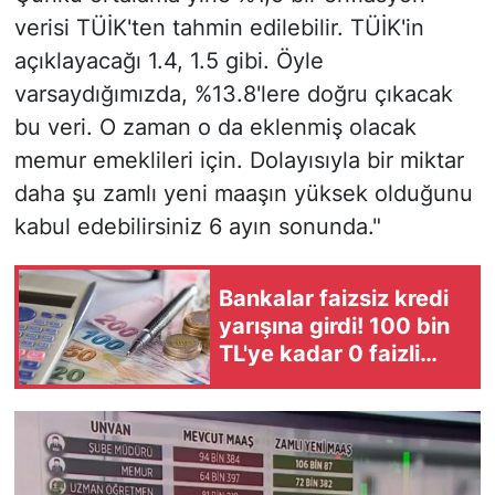
verisi TÜİK'ten tahmin edilebilir. TÜİK'in
açıklayacağı 1.4, 1.5 gibi. Öyle
varsaydığımızda, %13.8'lere doğru çıkacak
bu veri. O zaman o da eklenmiş olacak
memur emeklileri için. Dolayısıyla bir miktar
daha şu zamlı yeni maaşın yüksek olduğunu
kabul edebilirsiniz 6 ayın sonunda."
Bankalar faizsiz kredi
yarışına girdi! 100 bin
TL'ye kadar 0 faizli
fırsat