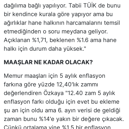
dağılıma bağlı yapılıyor. Tabii TÜİK de bunu
bir kendince kurala göre yapıyor ama bu
ağırlıklar hane halkının harcamalarını temsil
etmediğinden o soru meydana geliyor.
Açıklanan %1,71, beklenen %1.6 ama hane
halkı için durum daha yüksek."
MAAŞLAR NE KADAR OLACAK?
Memur maaşları için 5 aylık enflasyon
farkına göre yüzde 12,40'lık zammı
değerlendiren Özkaya "12.40 zam 5 aylık
enflasyon farkı olduğu için evet bu ekleme
şu an için oldu ama 6. ayın verisi de geldiği
zaman bunu %14'e yakın bir değere çıkacak.
Çünkü ortalama yine %1,5 bir enflasyon