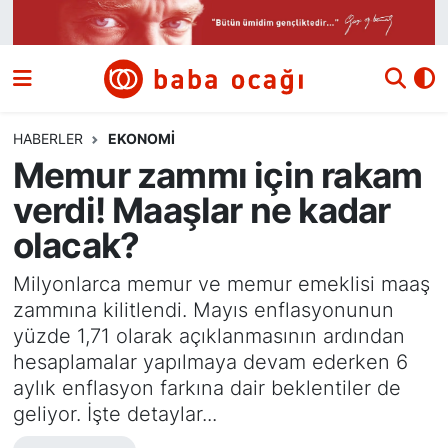
Siyaset
Nöbetçi Eczaneler
Güncel
Hava Durumu
HABERLER
EKONOMI
Memur zammı için rakam
Ekonomi
Namaz Vakitleri
verdi! Maaşlar ne kadar
Dünya
Trafik Durumu
olacak?
Kültür ve Sanat
Süper Lig Puan Durumu ve Fikstür
Milyonlarca memur ve memur emeklisi maaş
zammına kilitlendi. Mayıs enflasyonunun
Eğitim
Tüm Manşetler
yüzde 1,71 olarak açıklanmasının ardından
hesaplamalar yapılmaya devam ederken 6
Bilim ve Teknoloji
Son Dakika Haberleri
aylık enflasyon farkına dair beklentiler de
geliyor. İşte detaylar...
Yazı Dizisi
Haber Arşivi