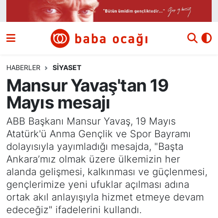
Siyaset
Nöbetçi Eczaneler
Güncel
Hava Durumu
HABERLER
SIYASET
Mansur Yavaş'tan 19
Ekonomi
Namaz Vakitleri
Mayıs mesajı
Dünya
Trafik Durumu
ABB Başkanı Mansur Yavaş, 19 Mayıs
Atatürk'ü Anma Gençlik ve Spor Bayramı
Kültür ve Sanat
Süper Lig Puan Durumu ve Fikstür
dolayısıyla yayımladığı mesajda, "Başta
Ankara’mız olmak üzere ülkemizin her
Eğitim
Tüm Manşetler
alanda gelişmesi, kalkınması ve güçlenmesi,
gençlerimize yeni ufuklar açılması adına
Bilim ve Teknoloji
Son Dakika Haberleri
ortak akıl anlayışıyla hizmet etmeye devam
edeceğiz" ifadelerini kullandı.
Yazı Dizisi
Haber Arşivi