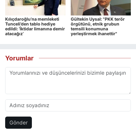
Kılıçdaroğlu’na memleketi
Gültekin Uysal: "PKK terör
Tunceli’den tablo hediye
örgütünü, etnik grubun
edildi: ‘İktidar limanına demir
temsili konumuna
atacağız’
yerleştirmek ihanettir"
Yorumlar
Gönder