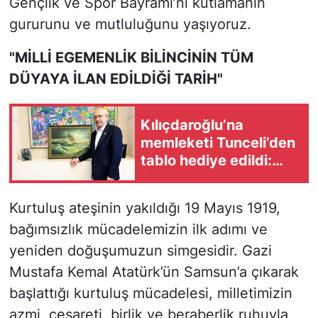
Gençlik ve Spor Bayramı’nı kutlamanın
gururunu ve mutluluğunu yaşıyoruz.
"MİLLİ EGEMENLİK BİLİNCİNİN TÜM
DÜYAYA İLAN EDİLDİĞİ TARİH"
Kılıçdaroğlu’na
memleketi Tunceli’den
tablo hediye edildi:
‘İktidar limanına demir
atacağız’
Kurtuluş ateşinin yakıldığı 19 Mayıs 1919,
bağımsızlık mücadelemizin ilk adımı ve
yeniden doğuşumuzun simgesidir. Gazi
Mustafa Kemal Atatürk’ün Samsun’a çıkarak
başlattığı kurtuluş mücadelesi, milletimizin
azmi, cesareti, birlik ve beraberlik ruhuyla