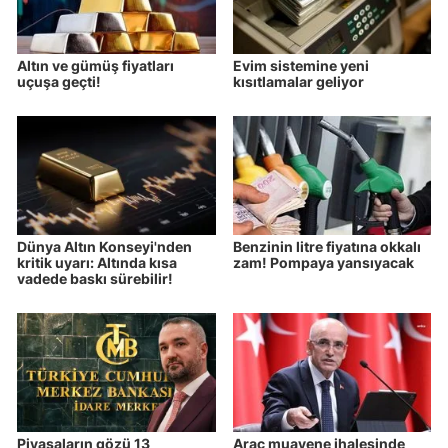
Altın ve gümüş fiyatları
Evim sistemine yeni
uçuşa geçti!
kısıtlamalar geliyor
Dünya Altın Konseyi'nden
Benzinin litre fiyatına okkalı
kritik uyarı: Altında kısa
zam! Pompaya yansıyacak
vadede baskı sürebilir!
Piyasaların gözü 13
Araç muayene ihalesinde