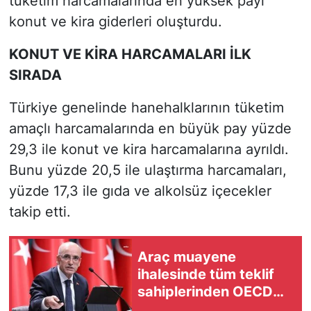
tüketim harcamalarında en yüksek payı
konut ve kira giderleri oluşturdu.
KONUT VE KİRA HARCAMALARI İLK
SIRADA
Türkiye genelinde hanehalklarının tüketim
amaçlı harcamalarında en büyük pay yüzde
29,3 ile konut ve kira harcamalarına ayrıldı.
Bunu yüzde 20,5 ile ulaştırma harcamaları,
yüzde 17,3 ile gıda ve alkolsüz içecekler
takip etti.
Araç muayene
ihalesinde tüm teklif
sahiplerinden OECD
taahhütnamesi alındı!