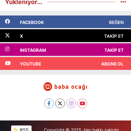
Yükleniyor...
FACEBOOK
BEĞEN
X
TAKIP ET
INSTAGRAM
TAKIP ET
YOUTUBE
ABONE OL
RSS
Copyright © 2025. Her hakkı saklıdır.