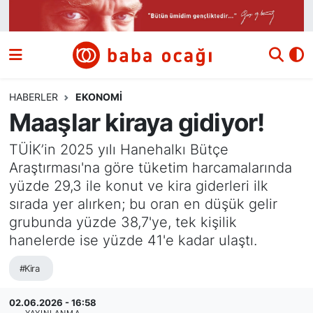
Siyaset
Nöbetçi Eczaneler
Güncel
Hava Durumu
HABERLER
EKONOMI
Maaşlar kiraya gidiyor!
Ekonomi
Namaz Vakitleri
TÜİK’in 2025 yılı Hanehalkı Bütçe
Dünya
Trafik Durumu
Araştırması'na göre tüketim harcamalarında
yüzde 29,3 ile konut ve kira giderleri ilk
Kültür ve Sanat
Süper Lig Puan Durumu ve Fikstür
sırada yer alırken; bu oran en düşük gelir
grubunda yüzde 38,7'ye, tek kişilik
Eğitim
Tüm Manşetler
hanelerde ise yüzde 41'e kadar ulaştı.
Bilim ve Teknoloji
Son Dakika Haberleri
#Kira
Yazı Dizisi
Haber Arşivi
02.06.2026 - 16:58