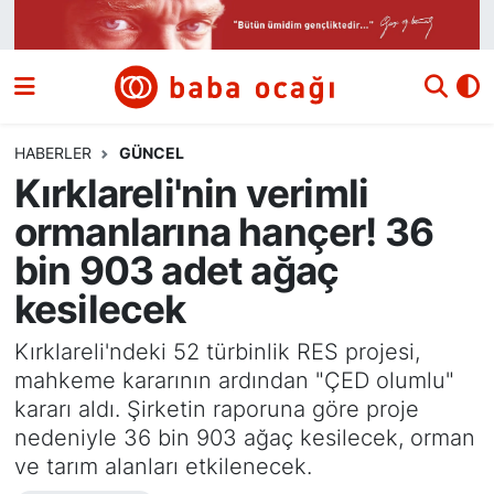
Siyaset
Nöbetçi Eczaneler
Güncel
Hava Durumu
HABERLER
GÜNCEL
Kırklareli'nin verimli
Ekonomi
Namaz Vakitleri
ormanlarına hançer! 36
Dünya
Trafik Durumu
bin 903 adet ağaç
kesilecek
Kültür ve Sanat
Süper Lig Puan Durumu ve Fikstür
Kırklareli'ndeki 52 türbinlik RES projesi,
Eğitim
Tüm Manşetler
mahkeme kararının ardından "ÇED olumlu"
kararı aldı. Şirketin raporuna göre proje
Bilim ve Teknoloji
Son Dakika Haberleri
nedeniyle 36 bin 903 ağaç kesilecek, orman
ve tarım alanları etkilenecek.
Yazı Dizisi
Haber Arşivi