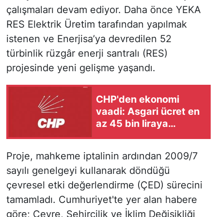
çalışmaları devam ediyor. Daha önce YEKA
RES Elektrik Üretim tarafından yapılmak
istenen ve Enerjisa’ya devredilen 52
türbinlik rüzgâr enerji santralı (RES)
projesinde yeni gelişme yaşandı.
CHP'den ekonomi
vaadi: Asgari ücret en
az 45 bin liraya
çıkacak
Proje, mahkeme iptalinin ardından 2009/7
sayılı genelgeyi kullanarak döndüğü
çevresel etki değerlendirme (ÇED) sürecini
tamamladı. Cumhuriyet'te yer alan habere
göre; Çevre, Şehircilik ve İklim Değişikliği