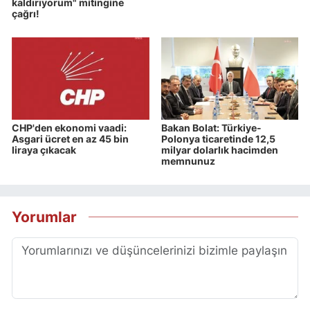
kaldırıyorum" mitingine
çağrı!
CHP'den ekonomi vaadi:
Bakan Bolat: Türkiye-
Asgari ücret en az 45 bin
Polonya ticaretinde 12,5
liraya çıkacak
milyar dolarlık hacimden
memnunuz
Yorumlar