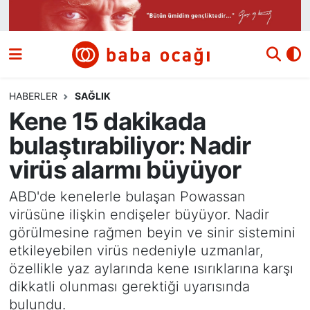
Siyaset
Nöbetçi Eczaneler
Güncel
Hava Durumu
HABERLER
SAĞLIK
Kene 15 dakikada
Ekonomi
Namaz Vakitleri
bulaştırabiliyor: Nadir
Dünya
Trafik Durumu
virüs alarmı büyüyor
Kültür ve Sanat
Süper Lig Puan Durumu ve Fikstür
ABD'de kenelerle bulaşan Powassan
virüsüne ilişkin endişeler büyüyor. Nadir
Eğitim
Tüm Manşetler
görülmesine rağmen beyin ve sinir sistemini
etkileyebilen virüs nedeniyle uzmanlar,
Bilim ve Teknoloji
Son Dakika Haberleri
özellikle yaz aylarında kene ısırıklarına karşı
dikkatli olunması gerektiği uyarısında
Yazı Dizisi
Haber Arşivi
bulundu.