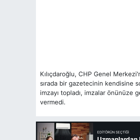
Kılıçdaroğlu, CHP Genel Merkezi'n
sırada bir gazetecinin kendisine s
imzayı topladı, imzalar önünüze g
vermedi.
EDITÖRÜN SEÇTIĞI
Uzmanlardan kl