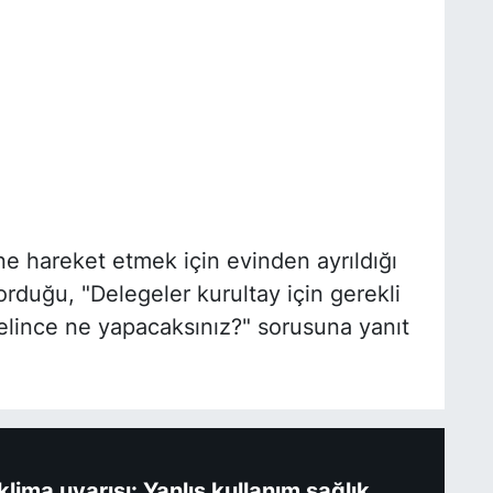
e hareket etmek için evinden ayrıldığı
orduğu, "Delegeler kurultay için gerekli
elince ne yapacaksınız?" sorusuna yanıt
ima uyarısı: Yanlış kullanım sağlık