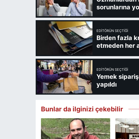
sorunlarına yo
EDITÖRÜN SEÇTIĞI
Birden fazla k
etmeden her a
EDITÖRÜN SEÇTIĞI
Yemek sipariş 
yapıldı
Bunlar da ilginizi çekebilir