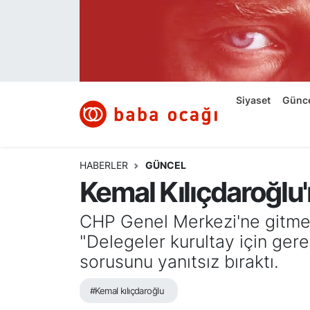
Siyaset
Nöbetçi Eczaneler
Güncel
Hava Durumu
Siyaset
Günc
Ekonomi
Namaz Vakitleri
Dünya
Trafik Durumu
HABERLER
GÜNCEL
Kemal Kılıçdaroğlu'
Kültür ve Sanat
Süper Lig Puan Durumu ve Fikstür
CHP Genel Merkezi'ne gitmek
Eğitim
Tüm Manşetler
"Delegeler kurultay için ger
sorusunu yanıtsız bıraktı.
Bilim ve Teknoloji
Son Dakika Haberleri
#Kemal kılıçdaroğlu
Yazı Dizisi
Haber Arşivi