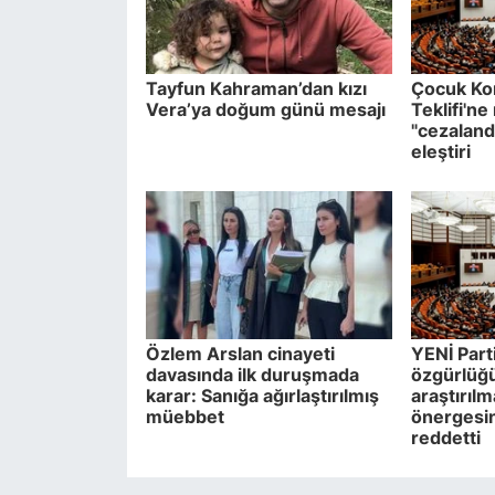
Tayfun Kahraman’dan kızı
Çocuk Ko
Vera’ya doğum günü mesajı
Teklifi'n
"cezaland
eleştiri
Özlem Arslan cinayeti
YENİ Parti
davasında ilk duruşmada
özgürlüğü 
karar: Sanığa ağırlaştırılmış
araştırılm
müebbet
önergesi
reddetti