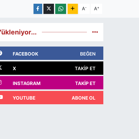
-
+
A
A
ükleniyor...
FACEBOOK
BEĞEN
X
TAKIP ET
INSTAGRAM
TAKIP ET
YOUTUBE
ABONE OL