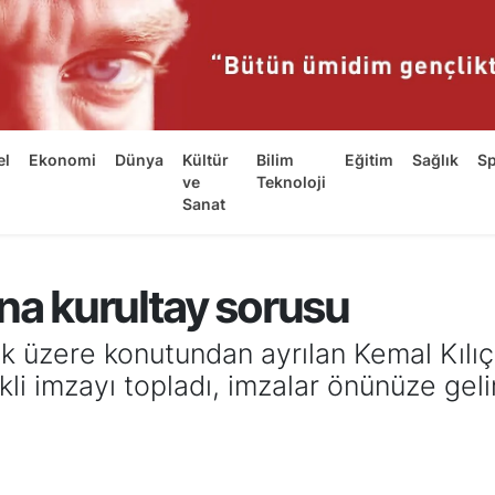
el
Ekonomi
Dünya
Kültür
Bilim
Eğitim
Sağlık
S
ve
Teknoloji
Sanat
na kurultay sorusu
 üzere konutundan ayrılan Kemal Kılıçd
ekli imzayı topladı, imzalar önünüze ge