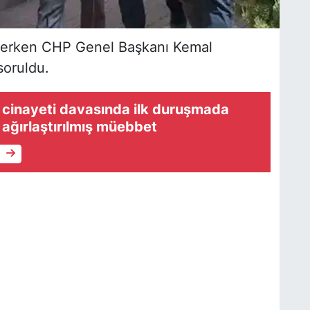
derken CHP Genel Başkanı Kemal
 soruldu.
 cinayeti davasında ilk duruşmada
 ağırlaştırılmış müebbet
e