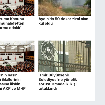
ruma Kanunu
Aydın'da 50 dekar zirai alan
e muhalefetten
kül oldu
ırma odaklı"
'nin basın
İzmir Büyükşehir
ihlallerinin
Belediyesi'ne yönelik
asına ilişkin
soruşturmada iki kişi
ni AKP ve MHP
tutuklandı