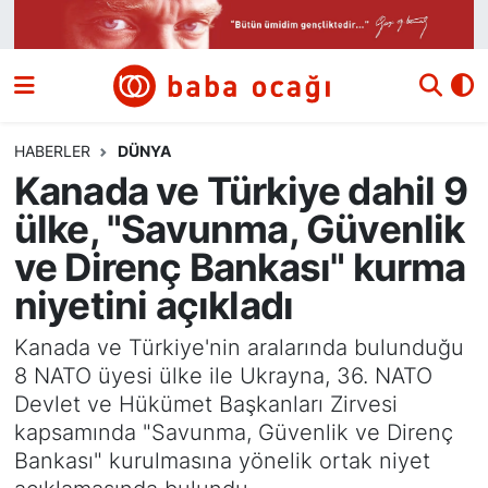
Siyaset
Nöbetçi Eczaneler
Güncel
Hava Durumu
HABERLER
DÜNYA
Kanada ve Türkiye dahil 9
Ekonomi
Namaz Vakitleri
ülke, "Savunma, Güvenlik
Dünya
Trafik Durumu
ve Direnç Bankası" kurma
niyetini açıkladı
Kültür ve Sanat
Süper Lig Puan Durumu ve Fikstür
Kanada ve Türkiye'nin aralarında bulunduğu
Eğitim
Tüm Manşetler
8 NATO üyesi ülke ile Ukrayna, 36. NATO
Devlet ve Hükümet Başkanları Zirvesi
Bilim ve Teknoloji
Son Dakika Haberleri
kapsamında "Savunma, Güvenlik ve Direnç
Bankası" kurulmasına yönelik ortak niyet
Yazı Dizisi
Haber Arşivi