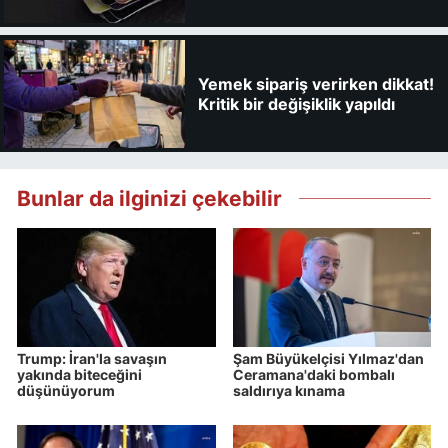
kaybedebilirsiniz
Yemek sipariş verirken dikkat!
Kritik bir değişiklik yapıldı
Bunlar da ilginizi çekebilir
Trump: İran'la savaşın
Şam Büyükelçisi Yılmaz'dan
yakında biteceğini
Ceramana'daki bombalı
düşünüyorum
saldırıya kınama