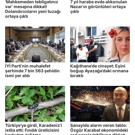
'Mahkemeden tebligatınız
7 yıl harabe evde alıkonulan
var' mesajına dikkat!
Nazar’ın görüntüleri ortaya
Dolandırıcıların yeni tuzağı
çıktı
ortaya çıktı
İYİ Parti’nin muhalefet
Kağıthane’de cinayet: Eşini
şerhinde 7 bin 563 şehidin
boğup Ayazağa’daki ormana
ismi yer aldı
bıraktı
Türkiye'ye girdi, Karadeniz'i
Sanayide alarm veren tablo:
istila etti: Fındık üreticisini
Özgür Karabat ekonomideki
korkutan gelişme
asıl sessiz tehlikeye dikkat