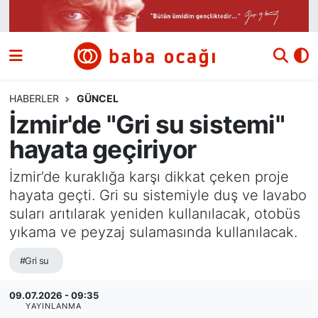
Siyaset
Nöbetçi Eczaneler
Güncel
Hava Durumu
HABERLER
GÜNCEL
İzmir'de "Gri su sistemi"
Ekonomi
Namaz Vakitleri
hayata geçiriyor
Dünya
Trafik Durumu
İzmir’de kuraklığa karşı dikkat çeken proje
hayata geçti. Gri su sistemiyle duş ve lavabo
Kültür ve Sanat
Süper Lig Puan Durumu ve Fikstür
suları arıtılarak yeniden kullanılacak, otobüs
yıkama ve peyzaj sulamasında kullanılacak.
Eğitim
Tüm Manşetler
#Gri su
Bilim ve Teknoloji
Son Dakika Haberleri
09.07.2026 - 09:35
Yazı Dizisi
Haber Arşivi
YAYINLANMA