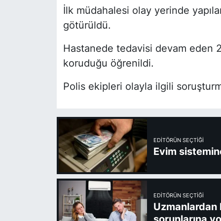
İlk müdahalesi olay yerinde yapıla
götürüldü.
Hastanede tedavisi devam eden 2 
koruduğu öğrenildi.
Polis ekipleri olayla ilgili soruştur
EDITÖRÜN SEÇTIĞI
Evim sistemine
EDITÖRÜN SEÇTIĞI
Uzmanlardan kl
sorunlarına yo