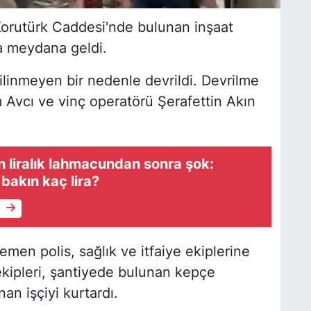
Korutürk Caddesi'nde bulunan inşaat
da meydana geldi.
ilinmeyen bir nedenle devrildi. Devrilme
 Avcı ve vinç operatörü Şerafettin Akın
 liralık lahmacundan sonra şok:
bakın kaç lira?
e
emen polis, sağlık ve itfaiye ekiplerine
 ekipleri, şantiyede bulunan kepçe
an işçiyi kurtardı.