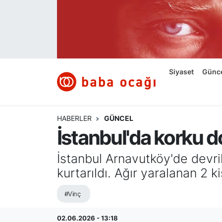
Siyaset
Nöbetçi Eczaneler
Güncel
Hava Durumu
Siyaset
Günc
Ekonomi
Namaz Vakitleri
Dünya
Trafik Durumu
HABERLER
GÜNCEL
İstanbul'da korku do
Kültür ve Sanat
Süper Lig Puan Durumu ve Fikstür
İstanbul Arnavutköy'de devrile
Eğitim
Tüm Manşetler
kurtarıldı. Ağır yaralanan 2 ki
Bilim ve Teknoloji
Son Dakika Haberleri
#Vinç
Yazı Dizisi
Haber Arşivi
02.06.2026 - 13:18