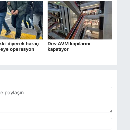
kkı' diyerek haraç
Dev AVM kapılarını
teye operasyon
kapatıyor