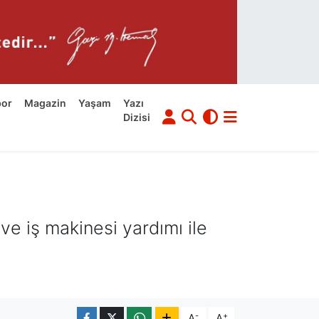
por
Magazin
Yaşam
Yazı
Dizisi
 ve iş makinesi yardımı ile
-
+
A
A