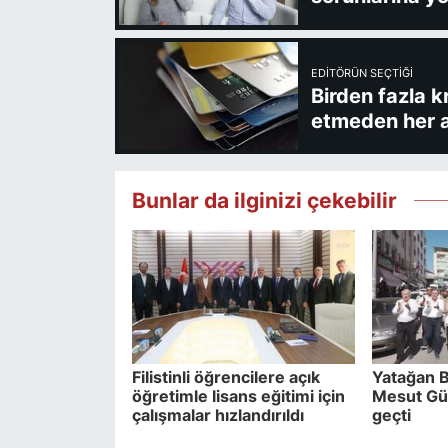
EDITÖRÜN SEÇTIĞI
Birden fazla k
etmeden her a
Bunlar da ilginizi çekebilir
Filistinli öğrencilere açık
Yatağan B
öğretimle lisans eğitimi için
Mesut Gün
çalışmalar hızlandırıldı
geçti