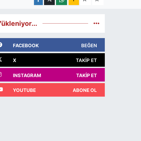
ükleniyor...
FACEBOOK
BEĞEN
X
TAKIP ET
INSTAGRAM
TAKIP ET
YOUTUBE
ABONE OL