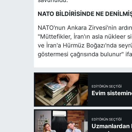
savunuldu.
NATO BİLDİRİSİNDE NE DENİLMİ
NATO'nun Ankara Zirvesi'nin ardın
"Müttefikler, İran'ın asla nükleer 
ve İran'a Hürmüz Boğazı'nda seyrü
göstermesi çağrısında bulunur" ifad
EDITÖRÜN SEÇTIĞI
Evim sistemine
EDITÖRÜN SEÇTIĞI
Uzmanlardan kl