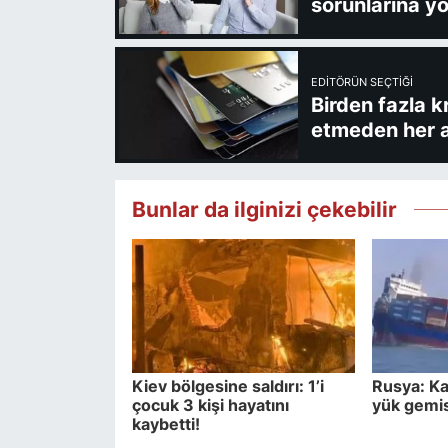
sorunlarına yo
EDITÖRÜN SEÇTIĞI
Birden fazla k
etmeden her a
Bunlar da ilginizi çekebilir
Kiev bölgesine saldırı: 1’i
Rusya: Ka
çocuk 3 kişi hayatını
yük gemis
kaybetti!