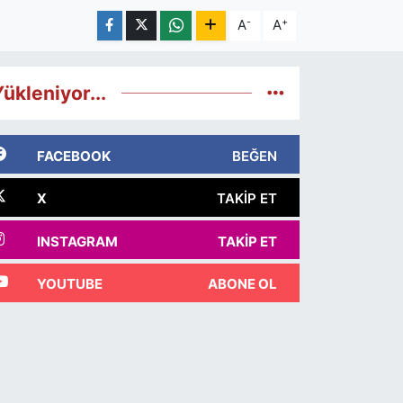
-
+
A
A
ükleniyor...
FACEBOOK
BEĞEN
X
TAKIP ET
INSTAGRAM
TAKIP ET
YOUTUBE
ABONE OL