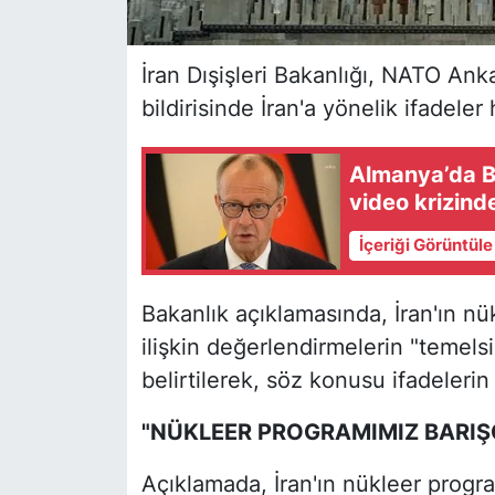
İran Dışişleri Bakanlığı, NATO An
bildirisinde İran'a yönelik ifadeler
Almanya’da B
video krizinde
İçeriği Görüntül
Bakanlık açıklamasında, İran'ın n
ilişkin değerlendirmelerin "temelsi
belirtilerek, söz konusu ifadelerin 
"NÜKLEER PROGRAMIMIZ BARIŞÇ
Açıklamada, İran'ın nükleer progr