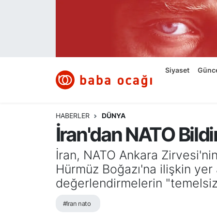
Siyaset
Nöbetçi Eczaneler
Güncel
Hava Durumu
Siyaset
Günc
Ekonomi
Namaz Vakitleri
Dünya
Trafik Durumu
HABERLER
DÜNYA
İran'dan NATO Bildir
Kültür ve Sanat
Süper Lig Puan Durumu ve Fikstür
İran, NATO Ankara Zirvesi'ni
Eğitim
Tüm Manşetler
Hürmüz Boğazı'na ilişkin yer 
değerlendirmelerin "temelsiz v
Bilim ve Teknoloji
Son Dakika Haberleri
#Iran nato
Yazı Dizisi
Haber Arşivi