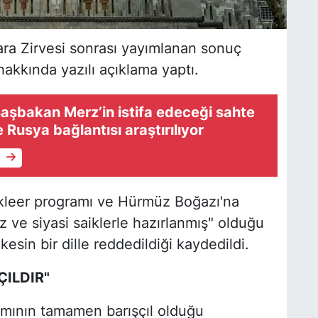
kara Zirvesi sonrası yayımlanan sonuç
 hakkında yazılı açıklama yaptı.
aşbakan Merz’in istifa edeceği sahte
 Rusya bağlantısı araştırılıyor
e
ükleer programı ve Hürmüz Boğazı'na
z ve siyasi saiklerle hazırlanmış" olduğu
kesin bir dille reddedildiği kaydedildi.
ILDIR"
amının tamamen barışçıl olduğu