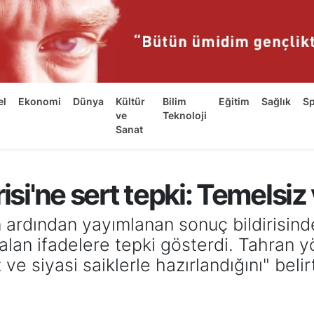
el
Ekonomi
Dünya
Kültür
Bilim
Eğitim
Sağlık
S
ve
Teknoloji
Sanat
isi'ne sert tepki: Temelsiz 
n ardından yayımlanan sonuç bildirisin
alan ifadelere tepki gösterdi. Tahran yö
e siyasi saiklerle hazırlandığını" belirt