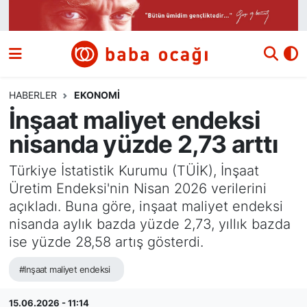
Siyaset
Nöbetçi Eczaneler
Güncel
Hava Durumu
HABERLER
EKONOMI
İnşaat maliyet endeksi
Ekonomi
Namaz Vakitleri
nisanda yüzde 2,73 arttı
Dünya
Trafik Durumu
Türkiye İstatistik Kurumu (TÜİK), İnşaat
Üretim Endeksi'nin Nisan 2026 verilerini
Kültür ve Sanat
Süper Lig Puan Durumu ve Fikstür
açıkladı. Buna göre, inşaat maliyet endeksi
nisanda aylık bazda yüzde 2,73, yıllık bazda
Eğitim
Tüm Manşetler
ise yüzde 28,58 artış gösterdi.
Bilim ve Teknoloji
Son Dakika Haberleri
#Inşaat maliyet endeksi
Yazı Dizisi
Haber Arşivi
15.06.2026 - 11:14