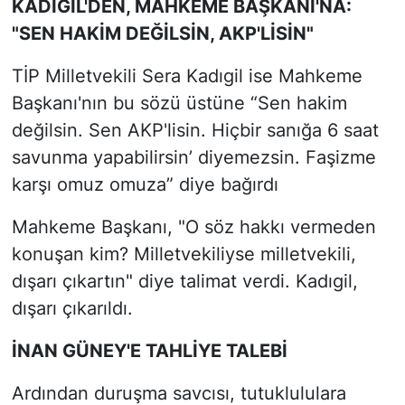
KADIGİL'DEN, MAHKEME BAŞKANI'NA:
"SEN HAKİM DEĞİLSİN, AKP'LİSİN"
TİP Milletvekili Sera Kadıgil ise Mahkeme
Başkanı'nın bu sözü üstüne “Sen hakim
değilsin. Sen AKP'lisin. Hiçbir sanığa 6 saat
savunma yapabilirsin’ diyemezsin. Faşizme
karşı omuz omuza” diye bağırdı
Mahkeme Başkanı, "O söz hakkı vermeden
konuşan kim? Milletvekiliyse milletvekili,
dışarı çıkartın" diye talimat verdi. Kadıgil,
dışarı çıkarıldı.
İNAN GÜNEY'E TAHLİYE TALEBİ
Ardından duruşma savcısı, tutuklululara