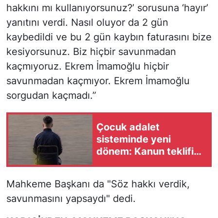
hakkını mı kullanıyorsunuz?’ sorusuna ‘hayır’
yanıtını verdi. Nasıl oluyor da 2 gün
kaybedildi ve bu 2 gün kaybın faturasını bize
kesiyorsunuz. Biz hiçbir savunmadan
kaçmıyoruz. Ekrem İmamoğlu hiçbir
savunmadan kaçmıyor. Ekrem İmamoğlu
sorgudan kaçmadı.”
Çocuk adalet
sisteminde yeni
dönem: Kanun teklifi
Meclis’ten geçti
Mahkeme Başkanı da "Söz hakkı verdik,
savunmasını yapsaydı" dedi.