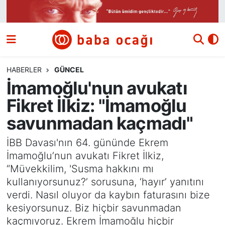
Siyaset
Nöbetçi Eczaneler
Güncel
Hava Durumu
HABERLER
GÜNCEL
İmamoğlu'nun avukatı
Ekonomi
Namaz Vakitleri
Fikret İlkiz: "İmamoğlu
Dünya
Trafik Durumu
savunmadan kaçmadı"
Kültür ve Sanat
Süper Lig Puan Durumu ve Fikstür
İBB Davası'nın 64. gününde Ekrem
İmamoğlu’nun avukatı Fikret İlkiz,
Eğitim
Tüm Manşetler
“Müvekkilim, 'Susma hakkını mı
kullanıyorsunuz?’ sorusuna, ‘hayır’ yanıtını
Bilim ve Teknoloji
Son Dakika Haberleri
verdi. Nasıl oluyor da kaybın faturasını bize
kesiyorsunuz. Biz hiçbir savunmadan
Yazı Dizisi
Haber Arşivi
kaçmıyoruz. Ekrem İmamoğlu hiçbir