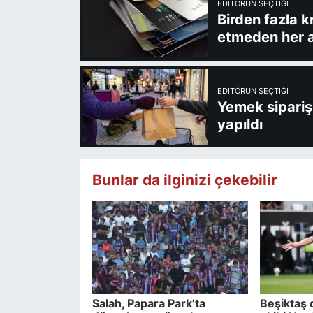
EDITÖRÜN SEÇTIĞI
Birden fazla k
etmeden her a
EDITÖRÜN SEÇTIĞI
Yemek sipariş 
yapıldı
Bunlar da ilginizi çekebilir
Salah, Papara Park’ta
Beşiktaş