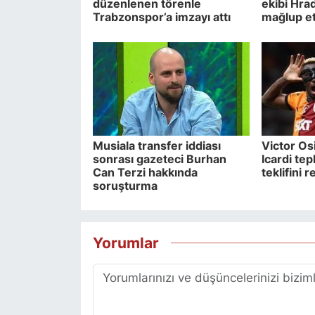
düzenlenen törenle
ekibi Hra
Trabzonspor’a imzayı attı
mağlup et
Musiala transfer iddiası
Victor O
sonrası gazeteci Burhan
Icardi tep
Can Terzi hakkında
teklifini r
soruşturma
Yorumlar