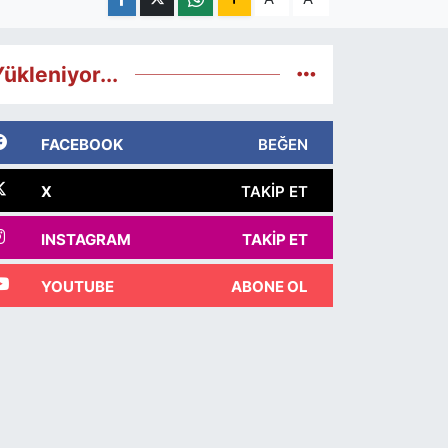
ükleniyor...
FACEBOOK
BEĞEN
X
TAKIP ET
INSTAGRAM
TAKIP ET
YOUTUBE
ABONE OL