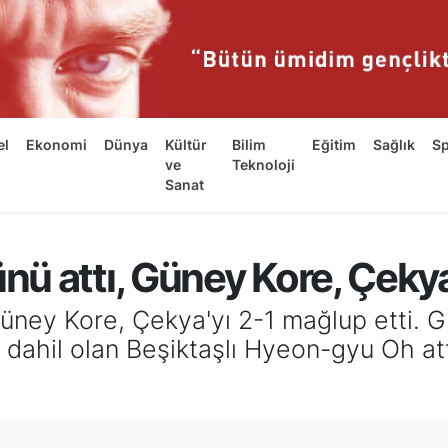
el
Ekonomi
Dünya
Kültür
Bilim
Eğitim
Sağlık
S
ve
Teknoloji
Sanat
ü attı, Güney Kore, Çekya'
ney Kore, Çekya'yı 2-1 mağlup etti. Gü
dahil olan Beşiktaşlı Hyeon-gyu Oh att