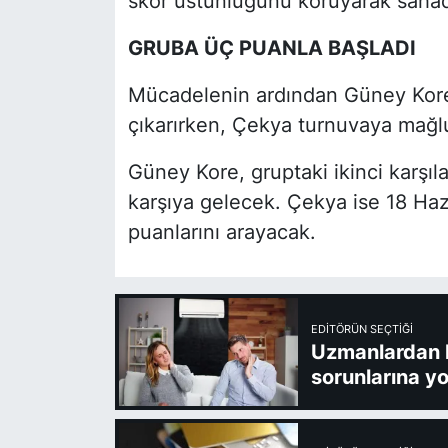
skor üstünlüğünü koruyarak sahada
GRUBA ÜÇ PUANLA BAŞLADI
Mücadelenin ardından Güney Kore
çıkarırken, Çekya turnuvaya mağlu
Güney Kore, gruptaki ikinci karşıl
karşıya gelecek. Çekya ise 18 Hazi
puanlarını arayacak.
EDITÖRÜN SEÇTIĞI
Uzmanlardan kl
sorunlarına yo