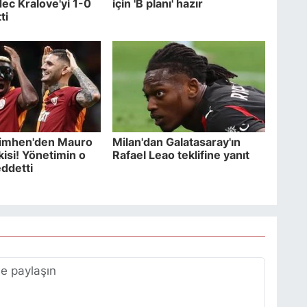
dec Kralove'yi 1-0
için 'B planı' hazır
ti
simhen'den Mauro
Milan'dan Galatasaray'ın
kisi! Yönetimin o
Rafael Leao teklifine yanıt
eddetti