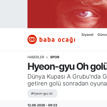
Siyaset
Nöbetçi Eczaneler
Güncel
Hava Durumu
Siyaset
Günc
Ekonomi
Namaz Vakitleri
Dünya
Trafik Durumu
HABERLER
SPOR
Hyeon-gyu Oh golün
Kültür ve Sanat
Süper Lig Puan Durumu ve Fikstür
Dünya Kupası A Grubu'nda Gü
Eğitim
Tüm Manşetler
getiren golü sonradan oyuna 
Bilim ve Teknoloji
Son Dakika Haberleri
#Hyeon-gyu oh
Yazı Dizisi
Haber Arşivi
12.06.2026 - 09:23