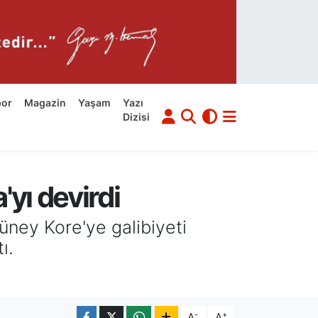
por
Magazin
Yaşam
Yazı
Dizisi
yı devirdi
ney Kore'ye galibiyeti
ı.
-
+
A
A