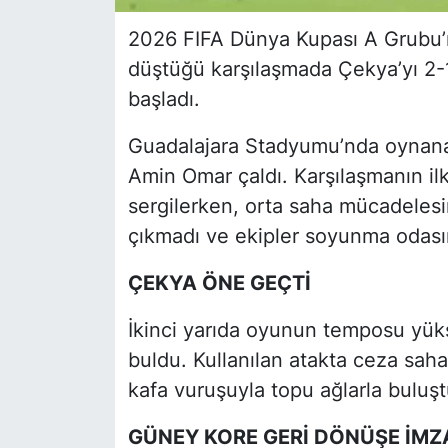
2026 FIFA Dünya Kupası A Grubu’
düştüğü karşılaşmada Çekya’yı 2-
başladı.
Guadalajara Stadyumu’nda oynan
Amin Omar çaldı. Karşılaşmanın il
sergilerken, orta saha mücadelesin
çıkmadı ve ekipler soyunma odasına
ÇEKYA ÖNE GEÇTİ
İkinci yarıda oyunun temposu yüks
buldu. Kullanılan atakta ceza sahas
kafa vuruşuyla topu ağlarla buluşt
GÜNEY KORE GERİ DÖNÜŞE İMZA