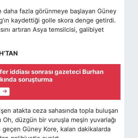
de daha fazla görünmeye başlayan Güney
ın kaydettiği golle skora denge getirdi.
nı artıran Asya temsilcisi, galibiyet
H’TAN
fer iddiası sonrası gazeteci Burhan
kkında soruşturma
e
işen atakta ceza sahasında topla buluşan
 Oh, düzgün bir vuruşla meşin yuvarlağı
ne geçen Güney Kore, kalan dakikalarda