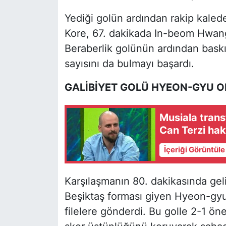
Yediği golün ardından rakip kale
Kore, 67. dakikada In-beom Hwang’
Beraberlik golünün ardından baskısı
sayısını da bulmayı başardı.
GALİBİYET GOLÜ HYEON-GYU O
Musiala trans
Can Terzi ha
İçeriği Görüntül
Karşılaşmanın 80. dakikasında gel
Beşiktaş forması giyen Hyeon-gyu
filelere gönderdi. Bu golle 2-1 ö