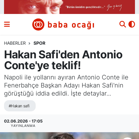
Siyaset
Nöbetçi Eczaneler
Güncel
Hava Durumu
HABERLER
SPOR
Hakan Safi'den Antonio
Ekonomi
Namaz Vakitleri
Conte'ye teklif!
Dünya
Trafik Durumu
Napoli ile yollarını ayıran Antonio Conte ile
Fenerbahçe Başkan Adayı Hakan Safi'nin
Kültür ve Sanat
Süper Lig Puan Durumu ve Fikstür
görüştüğü iddia edildi. İşte detaylar...
Eğitim
Tüm Manşetler
#Hakan safi
Bilim ve Teknoloji
Son Dakika Haberleri
02.06.2026 - 17:05
YAYINLANMA
Yazı Dizisi
Haber Arşivi