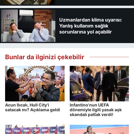
Uzmanlardan klima uyarısı:
Yanlış kullanım sağlık
sorunlarına yol açabilir
Bunlar da ilginizi çekebilir
Acun Ilıcalı, Hull City'i
Infantino'nun UEFA
satacak mı? Açıklama geldi
dönemiyle ilgili yasak aşk
skandalı patlak verdi!