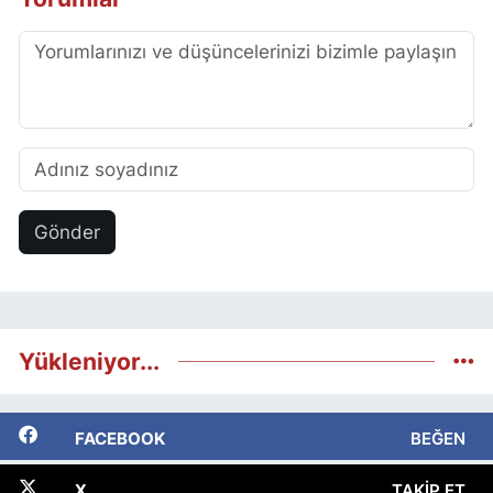
Gönder
Yükleniyor...
FACEBOOK
BEĞEN
X
TAKIP ET