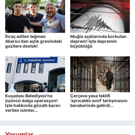
İhraç edilen teğmen
Muğla açıklarında korkutan
Akarsu'dan açlık grevindeki
deprem! İşte depremin
gazilere destek!
büyüklüğü
Kuşadası Belediyesi'ne
Çerçeve yasa teklifi
üçüncü dalga operasyon!
'ayrıcalıklı sınıf' tartışmasını
İşte hakkında gözaltı kararı
beraberinde getirdi...
verilen isimler...
Yorumlar