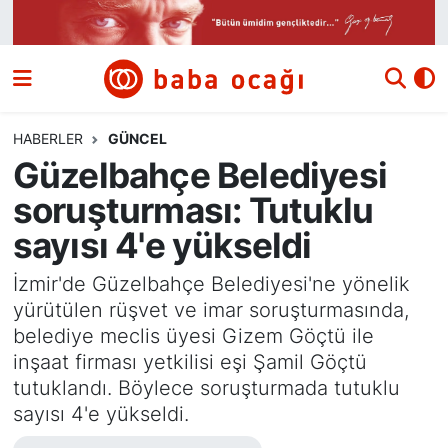
Siyaset
Nöbetçi Eczaneler
Güncel
Hava Durumu
HABERLER
GÜNCEL
Güzelbahçe Belediyesi
Ekonomi
Namaz Vakitleri
soruşturması: Tutuklu
Dünya
Trafik Durumu
sayısı 4'e yükseldi
Kültür ve Sanat
Süper Lig Puan Durumu ve Fikstür
İzmir'de Güzelbahçe Belediyesi'ne yönelik
yürütülen rüşvet ve imar soruşturmasında,
Eğitim
Tüm Manşetler
belediye meclis üyesi Gizem Göçtü ile
inşaat firması yetkilisi eşi Şamil Göçtü
Bilim ve Teknoloji
Son Dakika Haberleri
tutuklandı. Böylece soruşturmada tutuklu
sayısı 4'e yükseldi.
Yazı Dizisi
Haber Arşivi