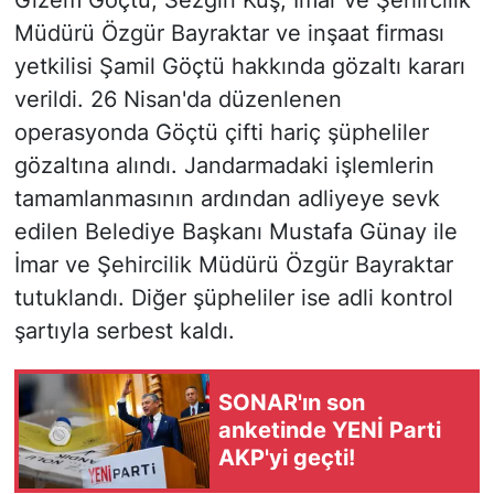
Müdürü Özgür Bayraktar ve inşaat firması
yetkilisi Şamil Göçtü hakkında gözaltı kararı
verildi. 26 Nisan'da düzenlenen
operasyonda Göçtü çifti hariç şüpheliler
gözaltına alındı. Jandarmadaki işlemlerin
tamamlanmasının ardından adliyeye sevk
edilen Belediye Başkanı Mustafa Günay ile
İmar ve Şehircilik Müdürü Özgür Bayraktar
tutuklandı. Diğer şüpheliler ise adli kontrol
şartıyla serbest kaldı.
SONAR'ın son
anketinde YENİ Parti
AKP'yi geçti!