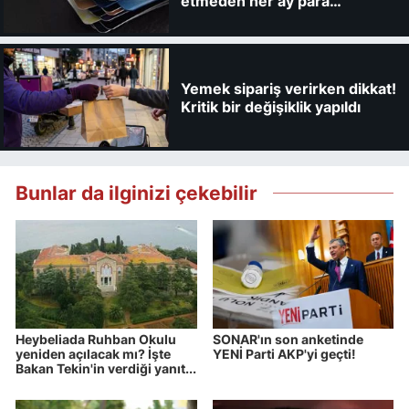
etmeden her ay para
kaybedebilirsiniz
Yemek sipariş verirken dikkat!
Kritik bir değişiklik yapıldı
Bunlar da ilginizi çekebilir
Heybeliada Ruhban Okulu
SONAR'ın son anketinde
yeniden açılacak mı? İşte
YENİ Parti AKP'yi geçti!
Bakan Tekin'in verdiği yanıt...