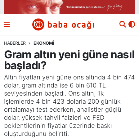
Siyaset
Nöbetçi Eczaneler
Güncel
Hava Durumu
HABERLER
EKONOMI
Gram altın yeni güne nasıl
Ekonomi
Namaz Vakitleri
başladı?
Dünya
Trafik Durumu
Altın fiyatları yeni güne ons altında 4 bin 474
dolar, gram altında ise 6 bin 610 TL
Kültür ve Sanat
Süper Lig Puan Durumu ve Fikstür
seviyesinden başladı. Ons altın, ilk
işlemlerde 4 bin 423 dolarla 200 günlük
Eğitim
Tüm Manşetler
ortalamayı test ederken, analistler güçlü
dolar, yüksek tahvil faizleri ve FED
Bilim ve Teknoloji
Son Dakika Haberleri
beklentilerinin fiyatlar üzerinde baskı
oluşturduğunu belirtti.
Yazı Dizisi
Haber Arşivi