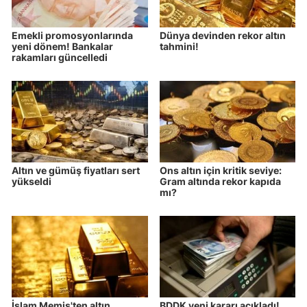
Emekli promosyonlarında
Dünya devinden rekor altın
yeni dönem! Bankalar
tahmini!
rakamları güncelledi
Altın ve gümüş fiyatları sert
Ons altın için kritik seviye:
yükseldi
Gram altında rekor kapıda
mı?
İslam Memiş'ten altın
BDDK yeni kararı açıkladı!