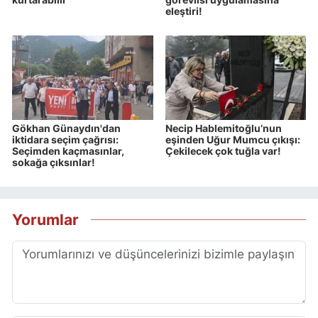
eleştiri!
Gökhan Günaydın'dan
Necip Hablemitoğlu’nun
iktidara seçim çağrısı:
eşinden Uğur Mumcu çıkışı:
Seçimden kaçmasınlar,
Çekilecek çok tuğla var!
sokağa çıksınlar!
Yorumlar