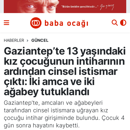
Siyaset
Nöbetçi Eczaneler
Güncel
Hava Durumu
HABERLER
GÜNCEL
Gaziantep’te 13 yaşındaki
Ekonomi
Namaz Vakitleri
kız çocuğunun intiharının
Dünya
Trafik Durumu
ardından cinsel istismar
çıktı: İki amca ve iki
Kültür ve Sanat
Süper Lig Puan Durumu ve Fikstür
ağabey tutuklandı
Eğitim
Tüm Manşetler
Gaziantep’te, amcaları ve ağabeyleri
tarafından cinsel istismara uğrayan kız
Bilim ve Teknoloji
Son Dakika Haberleri
çocuğu intihar girişiminde bulundu. Çocuk 4
gün sonra hayatını kaybetti.
Yazı Dizisi
Haber Arşivi