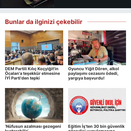
kaybedebilirsiniz
Bunlar da ilginizi çekebilir
DEM Partili Kılıç Koçyiğit'in
Oyuncu Yiğit Dören, alkol
Öcalan'a teşekkür etmesine
paylaşımı cezasını ödedi,
İYİ Parti'den tepki
yargıya başvurdu!
‘Nüfusun azalması gezegeni
Eğitim İş'ten 30 bin güvenlik
kurtarabilir’
görevlisi uygulamasına