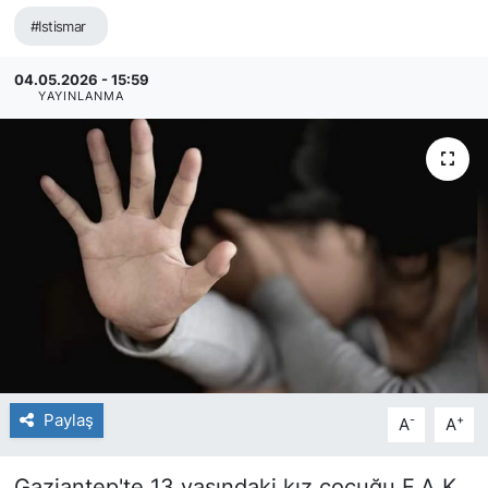
#Istismar
04.05.2026 - 15:59
YAYINLANMA
Paylaş
-
+
A
A
Gaziantep'te 13 yaşındaki kız çocuğu F.A.K,