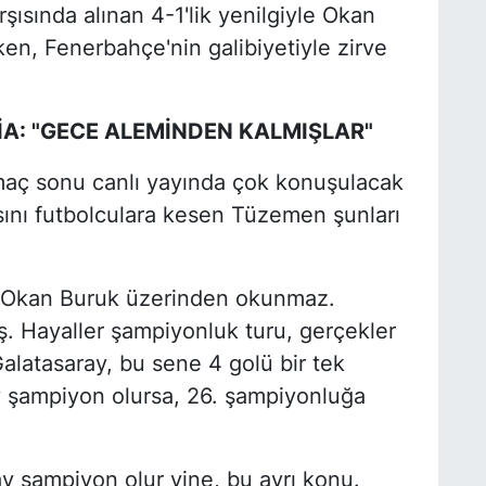
ısında alınan 4-1'lik yenilgiyle Okan
ken, Fenerbahçe'nin galibiyetiyle zirve
A: "GECE ALEMİNDEN KALMIŞLAR"
ç sonu canlı yayında çok konuşulacak
rasını futbolculara kesen Tüzemen şunları
 Okan Buruk üzerinden okunmaz.
. Hayaller şampiyonluk turu, gerçekler
Galatasaray, bu sene 4 golü bir tek
y şampiyon olursa, 26. şampiyonluğa
ray şampiyon olur yine, bu ayrı konu.