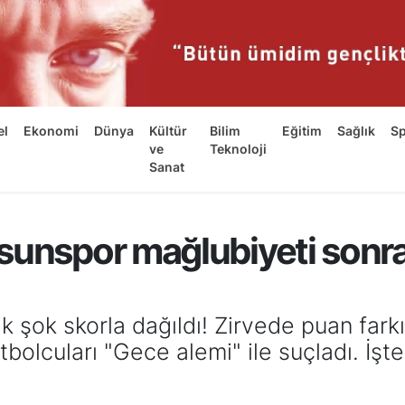
el
Ekonomi
Dünya
Kültür
Bilim
Eğitim
Sağlık
S
ve
Teknoloji
Sanat
unspor mağlubiyeti sonrası
k şok skorla dağıldı! Zirvede puan fark
lcuları "Gece alemi" ile suçladı. İşte 