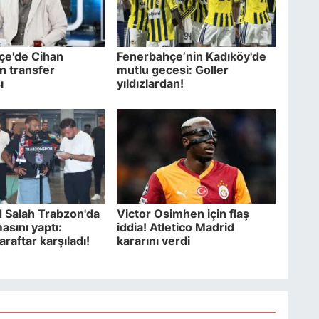
çe'de Cihan
Fenerbahçe’nin Kadıköy'de
n transfer
mutlu gecesi: Goller
ı
yıldızlardan!
Salah Trabzon'da
Victor Osimhen için flaş
masını yaptı:
iddia! Atletico Madrid
araftar karşıladı!
kararını verdi