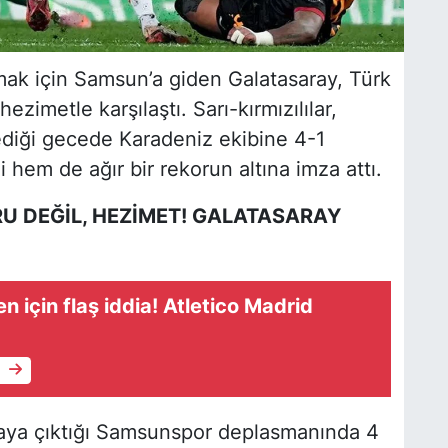
mak için Samsun’a giden Galatasaray, Türk
ezimetle karşılaştı. Sarı-kırmızılılar,
diği gecede Karadeniz ekibine 4-1
hem de ağır bir rekorun altına imza attı.
 DEĞİL, HEZİMET! GALATASARAY
n için flaş iddia! Atletico Madrid
e
aya çıktığı Samsunspor deplasmanında 4