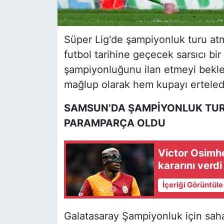
Süper Lig'de şampiyonluk turu at
futbol tarihine geçecek sarsıcı bir h
şampiyonluğunu ilan etmeyi bekle
mağlup olarak hem kupayı erteledi 
SAMSUN’DA ŞAMPİYONLUK TURU
PARAMPARÇA OLDU
Victor Osimhe
kararını verdi
İçeriği Görüntül
Galatasaray Şampiyonluk için sah