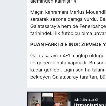
aleminden kalmış!" 4
Maçın kahramanı Marius Mouandilma
sarsarak sezona damga vurdu. Başa
Galatasaray’a hem de Fenerbahçe’
tarihindeki ilk futbolcu olma unvan
PUAN FARKI 4’E İNDİ: ZİRVEDE 
Galatasaray'ın 4-1 mağlup olduğu 
ile geçerek hata yapmadı. Bu sonuç
kadar geriledi. Ligin son haftaları
bekleyen Galatasaray taraftarı, b
EDITÖRÜN SEÇTIĞI
Uzmanlardan kl