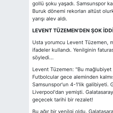
gollü şoku yaşadı. Samsunspor karş
Buruk dönemi rekorları altüst olur
yarışı alev aldı.
LEVENT TÜZEMEN’DEN ŞOK İDDİ
Usta yorumcu Levent Tüzemen, ma
ifadeler kullandı. Yenilginin fatu
söyledi...
Levent Tüzemen: "Bu mağlubiyet
Futbolcular gece aleminden kalmış
Samsunspor'un 4-1'lik galibiyeti. 
Liverpool'dan yemişti. Galatasara
geçecek tarihi bir rezalet!
Bu ağır bir yenilgi oldu. Galatasa