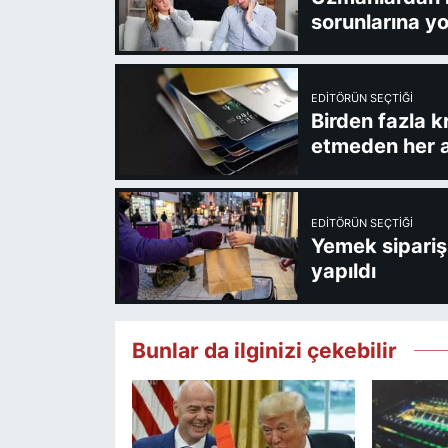
sorunlarına yo
EDITÖRÜN SEÇTIĞI
Birden fazla k
etmeden her a
EDITÖRÜN SEÇTIĞI
Yemek sipariş 
yapıldı
Bunlar da ilginizi çekebilir