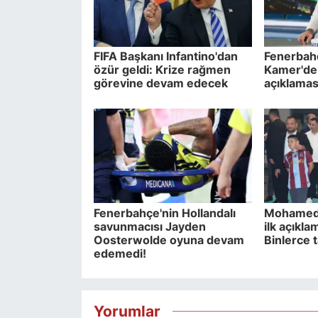
FIFA Başkanı Infantino'dan
Fenerbah
özür geldi: Krize rağmen
Kamer'de
görevine devam edecek
açıklamas
Fenerbahçe'nin Hollandalı
Mohamed 
savunmacısı Jayden
ilk açıkla
Oosterwolde oyuna devam
Binlerce t
edemedi!
Yorumlar