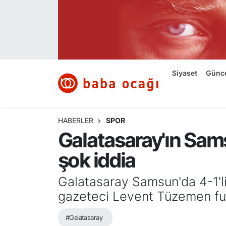
Siyaset
Nöbetçi Eczaneler
Güncel
Hava Durumu
Siyaset
Günc
Ekonomi
Namaz Vakitleri
Dünya
Trafik Durumu
HABERLER
SPOR
Galatasaray'ın Sams
Kültür ve Sanat
Süper Lig Puan Durumu ve Fikstür
şok iddia
Eğitim
Tüm Manşetler
Galatasaray Samsun'da 4-1'li
Bilim ve Teknoloji
Son Dakika Haberleri
gazeteci Levent Tüzemen futbo
#Galatasaray
Yazı Dizisi
Haber Arşivi