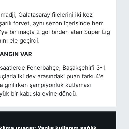
dji, Galatasaray filelerini iki kez
rılı forvet, aynı sezon içerisinde hem
ye bir maçta 2 gol birden atan Süper Lig
ını ele geçirdi.
YANGIN VAR
saatlerde Fenerbahçe, Başakşehir’i 3-1
larla iki dev arasındaki puan farkı 4'e
na girilirken şampiyonluk kutlaması
üyük bir kabusla evine döndü.
ima uyarısı: Yanlış kullanım sağlık