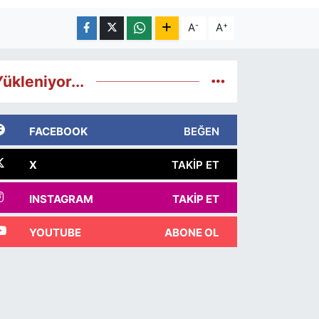
-
+
A
A
ükleniyor...
FACEBOOK
BEĞEN
X
TAKIP ET
INSTAGRAM
TAKIP ET
YOUTUBE
ABONE OL