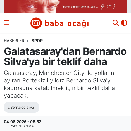
Siyaset
Nöbetçi Eczaneler
Güncel
Hava Durumu
HABERLER
SPOR
Galatasaray'dan Bernardo
Ekonomi
Namaz Vakitleri
Silva'ya bir teklif daha
Dünya
Trafik Durumu
Galatasaray, Manchester City ile yollarını
ayıran Portekizli yıldız Bernardo Silva'yı
Kültür ve Sanat
Süper Lig Puan Durumu ve Fikstür
kadrosuna katabilmek için bir teklif daha
yapacak.
Eğitim
Tüm Manşetler
#Bernardo silva
Bilim ve Teknoloji
Son Dakika Haberleri
04.06.2026 - 08:52
Yazı Dizisi
Haber Arşivi
YAYINLANMA