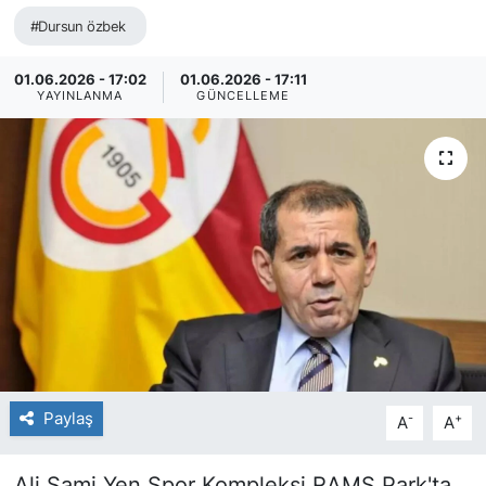
#Dursun özbek
01.06.2026 - 17:02
01.06.2026 - 17:11
YAYINLANMA
GÜNCELLEME
Paylaş
-
+
A
A
Ali Sami Yen Spor Kompleksi RAMS Park'ta