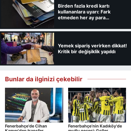
Birden fazla kredi kartı
kullananlara uyarı: Fark
etmeden her ay para
kaybedebilirsiniz
Yemek sipariş verirken dikkat!
Kritik bir değişiklik yapıldı
Bunlar da ilginizi çekebilir
Fenerbahçe'de Cihan
Fenerbahçe’nin Kadıköy'de
Kamer'den transfer
mutlu gecesi: Goller