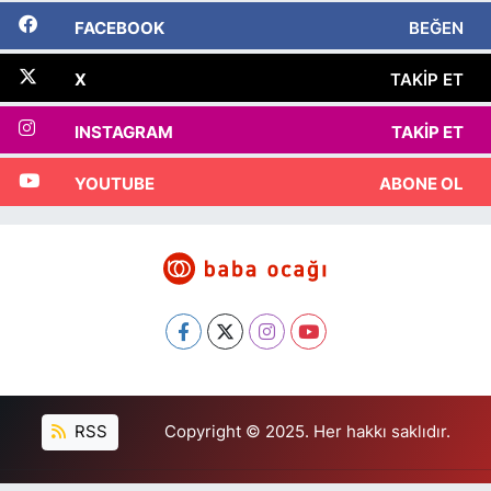
FACEBOOK
BEĞEN
X
TAKIP ET
INSTAGRAM
TAKIP ET
YOUTUBE
ABONE OL
RSS
Copyright © 2025. Her hakkı saklıdır.