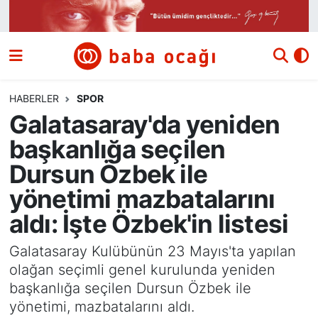
Siyaset
Nöbetçi Eczaneler
Güncel
Hava Durumu
HABERLER
SPOR
Galatasaray'da yeniden
Ekonomi
Namaz Vakitleri
başkanlığa seçilen
Dünya
Trafik Durumu
Dursun Özbek ile
yönetimi mazbatalarını
Kültür ve Sanat
Süper Lig Puan Durumu ve Fikstür
aldı: İşte Özbek'in listesi
Eğitim
Tüm Manşetler
Galatasaray Kulübünün 23 Mayıs'ta yapılan
olağan seçimli genel kurulunda yeniden
Bilim ve Teknoloji
Son Dakika Haberleri
başkanlığa seçilen Dursun Özbek ile
yönetimi, mazbatalarını aldı.
Yazı Dizisi
Haber Arşivi