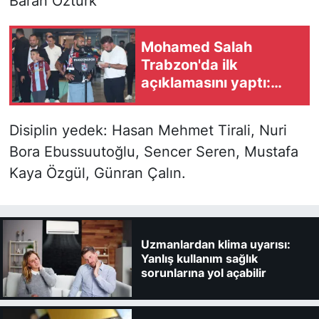
Baran Öztürk
Mohamed Salah
Trabzon'da ilk
açıklamasını yaptı:
Binlerce taraftar
karşıladı!
Disiplin yedek: Hasan Mehmet Tirali, Nuri
Bora Ebussuutoğlu, Sencer Seren, Mustafa
Kaya Özgül, Günran Çalın.
Uzmanlardan klima uyarısı:
Yanlış kullanım sağlık
sorunlarına yol açabilir